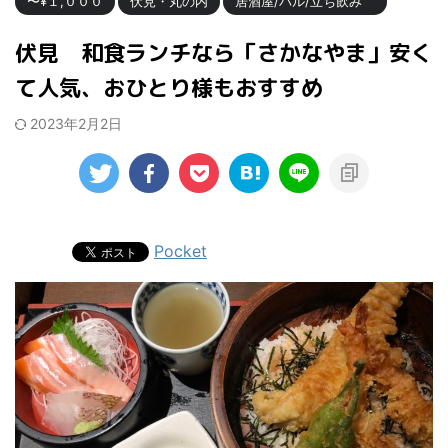
〜¥１,０００
伏見・丸の内
居酒屋/バル/立ち飲み
伏見 和食ランチなら「さかなやま」安く
て人気、おひとり様もおすすめ
2023年2月2日
Pocket