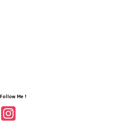
Follow Me！
I
n