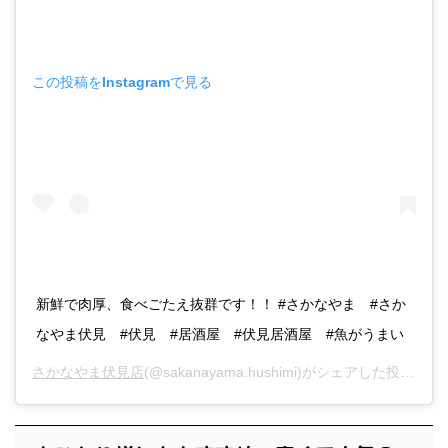
この投稿をInstagramで見る
新鮮で肉厚、食べごたえ抜群です！！ #さかなやま #さか
なやま伏見 #伏見 #居酒屋 #伏見居酒屋 #魚がうまい
さかなやま伏見店
(@sakanayama.hushimi)がシェアした投稿 -
20