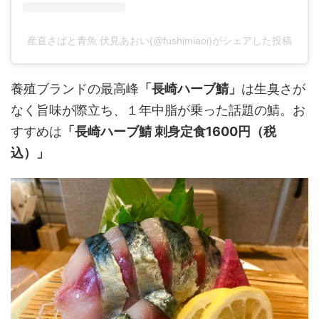
産直さばと青魚 伏見あおい(@fushimiaoi)がシェアした投稿
養殖ブランドの最高峰
「長崎ハーブ鯖」
は生臭さが
なく旨味が際立ち、１年中脂が乗った話題の鯖。お
すすめは
「長崎ハーブ鯖 刺身定食1600円（税
込）」