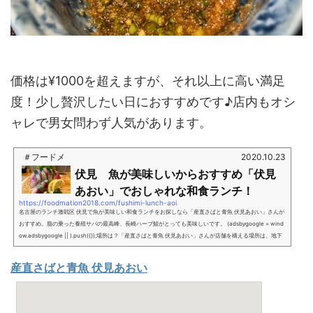
価格は¥1000を超えますが、それ以上に高い満足
度！少し贅沢したい日におすすめです♪店内もオシ
ャレで男女問わず人気があります。
＃フードメ
2020.10.23
伏見 魚が美味しいからおすすめ「伏見
あおい」でおしゃれな和食ランチ！
https://foodmation2018.com/fushimi-lunch-aoi
名古屋のランチ激戦区 伏見で魚が美味しい和食ランチをお探しなら「産直さばと青魚 伏見あおい」さんが
おすすめ。脂の乗った養殖サバの最高峰、長崎ハーブ鯖がとっても美味しいです。 (adsbygoogle = wind
ow.adsbygoogle || ).push({});場所は？「産直さばと青魚 伏見あおい」さんが店舗を構える場所は、地下
鉄伏見駅から徒歩2分。駐車場は？店舗専用の駐車場はありません、近隣のコインパーキングをご利用下さ
い。「産直さばと青魚 伏見あおい」さんのinstagramこの投稿をInstagramで見る青魚好きの青魚好きに
産直さばと青魚 伏見あおい
よる青魚好きの為の...