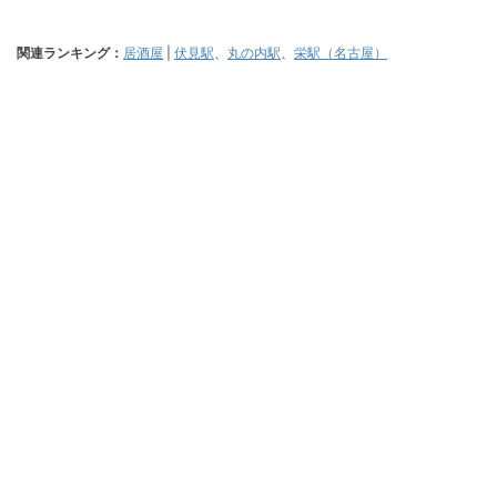
関連ランキング：
居酒屋
|
伏見駅
、
丸の内駅
、
栄駅（名古屋）