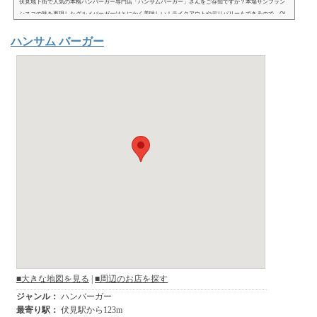
伏見地下街で人気の本格ハンバーガー専門店「ハンサムバーガー」さんをご存知ですか？本場サンフラン
シスコの味を再現したグルメバーガーはとにかく美味しい！テイクアウトやデリバリーもできるので、OL
やサラリーマンのランチにもおすすめ。 (adsbygoogle = window.adsbygoogle || ).push({});場所は？
ハンサム バーガー
「ハンサムバーガー」さんが店舗を構える場所は、地下鉄伏見駅 東改札口から直結。進化を続ける伏見地
下街の並びです。改札口から地下街が直結している為、サクッとひとり呑みや終電近くまで、気兼ねなく
楽しめる飲食店が多く立...