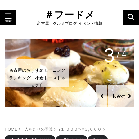
＃フードメ
名古屋 | グルメブログ イベント情報
3
/ 4
名古屋のおすすめモーニング
ランキング！小倉トーストや
人気店
HOME
>
1人あたりの予算
>
¥１,０００〜¥３,０００
>