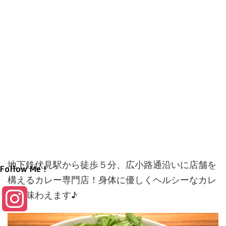
地下鉄伏見駅から徒歩５分、広小路通沿いに店舗を
Follow Me！
構えるカレー専門店！身体に優しくヘルシーなカレ
ーが味わえます♪
I
n