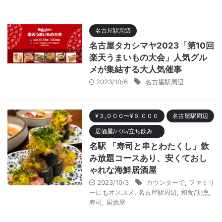
名古屋駅周辺
名古屋タカシマヤ2023「第10回
楽天うまいもの大会」人気グル
メが集結する大人気催事
2023/10/6
名古屋駅周辺
¥３,０００〜¥６,０００
名古屋駅周辺
居酒屋/バル/立ち飲み
名駅 「寿司と串とわたくし」飲
み放題コースあり、安くておし
ゃれな海鮮居酒屋
2023/10/3
カウンターで
,
ファミリ
ーにもオススメ
,
名古屋駅周辺
,
和食/割烹
,
寿司
,
居酒屋