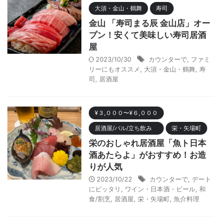
大須・金山・鶴舞
寿司
金山 「寿司まる辰 金山店」オー
プン！安くて美味しい寿司居酒
屋
2023/10/30
カウンターで
,
ファミ
リーにもオススメ
,
大須・金山・鶴舞
,
寿
司
,
居酒屋
¥３,０００〜¥６,０００
居酒屋/バル/立ち飲み
栄・矢場町
栄のおしゃれ居酒屋「魚ト日本
酒あたらよ」がおすすめ！お造
りが人気
2023/10/22
カウンターで
,
デート
にピッタリ
,
ワイン・日本酒・ビール
,
和
食/割烹
,
居酒屋
,
栄・矢場町
,
魚介料理