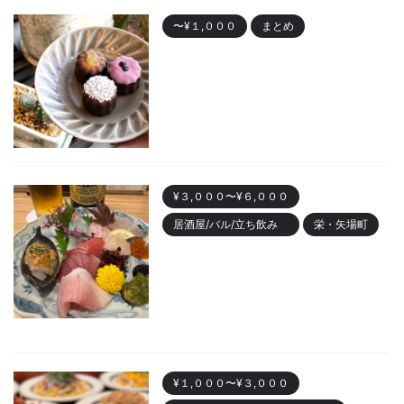
〜¥１,０００
まとめ
名古屋で人気の「カヌレ」
Best10 有名店・美味しいお店
2023/10/28
¥３,０００〜¥６,０００
居酒屋/バル/立ち飲み
栄・矢場町
栄のおしゃれ居酒屋「魚ト日本
酒あたらよ」がおすすめ！お造
りが人気
2023/10/22
¥１,０００〜¥３,０００