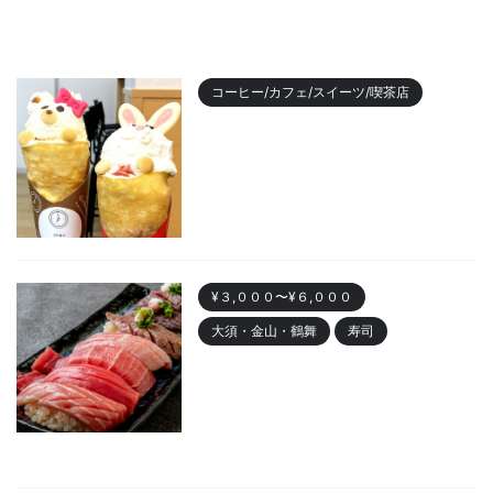
コーヒー/カフェ/スイーツ/喫茶店
【2023年最新】名古屋のおすす
めクレープランキング！かわい
い動物クレープも
2023/11/7
¥３,０００〜¥６,０００
大須・金山・鶴舞
寿司
金山 「寿司まる辰 金山店」オー
プン！安くて美味しい寿司居酒
屋
2023/10/30