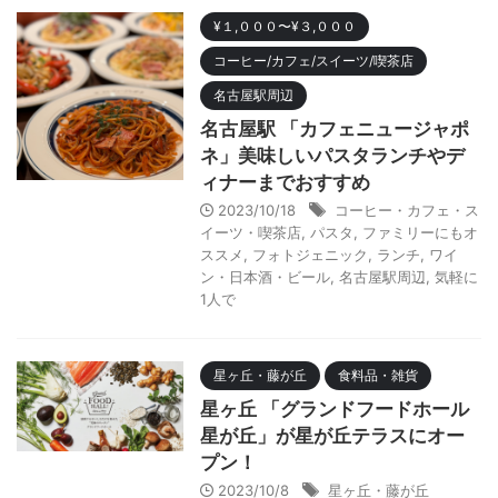
¥１,０００〜¥３,０００
コーヒー/カフェ/スイーツ/喫茶店
名古屋駅周辺
名古屋駅 「カフェニュージャポ
ネ」美味しいパスタランチやデ
ィナーまでおすすめ
2023/10/18
コーヒー・カフェ・ス
イーツ・喫茶店
,
パスタ
,
ファミリーにもオ
ススメ
,
フォトジェニック
,
ランチ
,
ワイ
ン・日本酒・ビール
,
名古屋駅周辺
,
気軽に
1人で
星ヶ丘・藤が丘
食料品・雑貨
星ヶ丘 「グランドフードホール
星が丘」が星が丘テラスにオー
プン！
2023/10/8
星ヶ丘・藤が丘