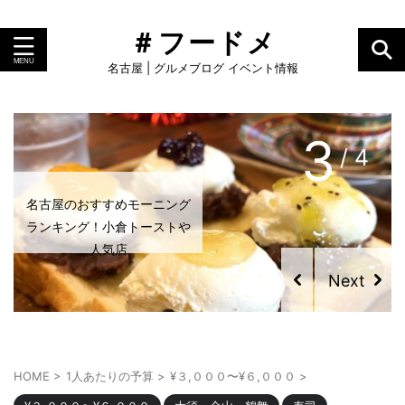
＃フードメ
名古屋 | グルメブログ イベント情報
4
/ 4
名古屋のおすすめモーニング
ランキング！小倉トーストや
人気店
HOME
>
1人あたりの予算
>
¥３,０００〜¥６,０００
>