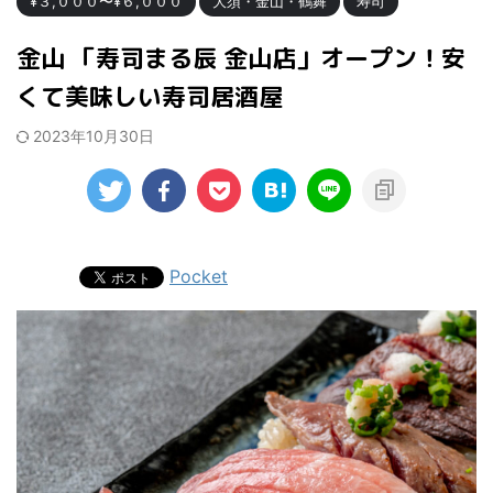
¥３,０００〜¥６,０００
大須・金山・鶴舞
寿司
金山 「寿司まる辰 金山店」オープン！安
くて美味しい寿司居酒屋
2023年10月30日
Pocket