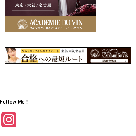
Follow Me！
I
n