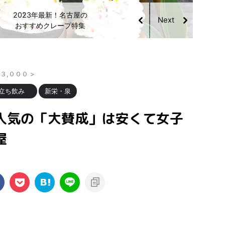
名古屋のおすすめモーニ
ングランキング！小倉ト
ーストや人気店
¥３,０００
>
/立ち飲み
新栄・泉
人気の「大賛成」は安くて女子
屋