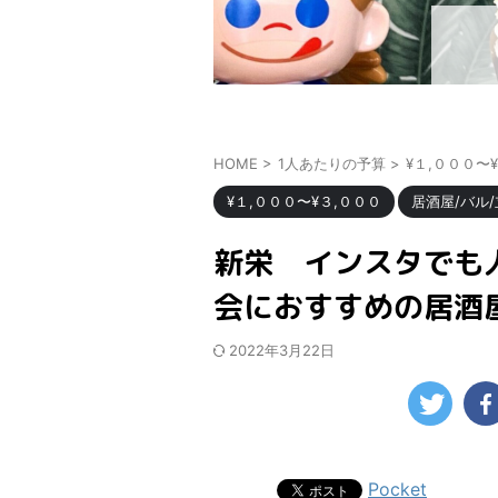
HOME
>
1人あたりの予算
>
¥１,０００〜
¥１,０００〜¥３,０００
居酒屋/バル
新栄 インスタでも
会におすすめの居酒
2022年3月22日
Pocket