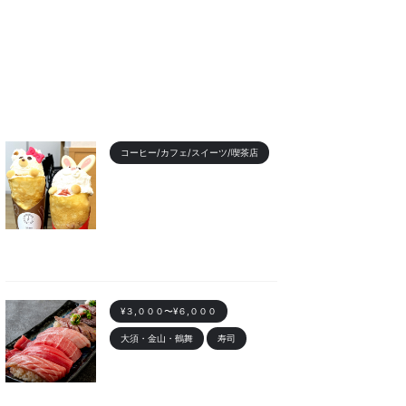
コーヒー/カフェ/スイーツ/喫茶店
【2023年最新】名古屋のお
すすめクレープランキング！
かわいい動物クレープも
2023/11/7
¥３,０００〜¥６,０００
大須・金山・鶴舞
寿司
金山 「寿司まる辰 金山店」
オープン！安くて美味しい寿