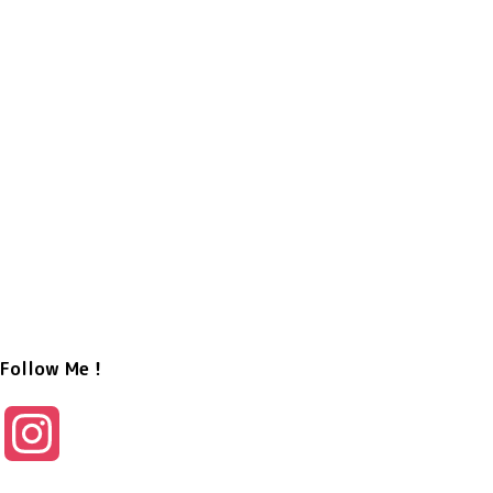
Follow Me！
I
n