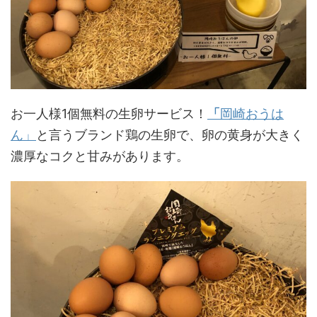
お一人様1個無料の生卵サービス！
「
岡崎おうは
ん」
と言うブランド鶏の生卵で、卵の黄身が大きく
濃厚なコクと甘みがあります。