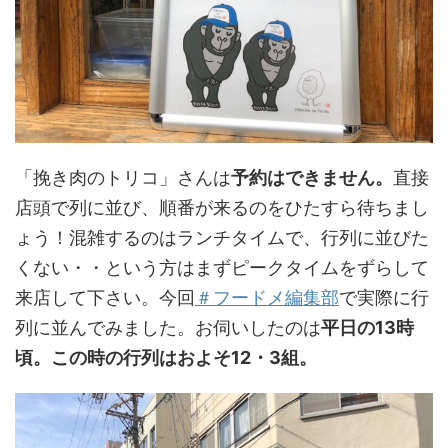
「挽き肉のトリコ」さんは
予約はできません。
直接
店頭で列に並び、順番が来るのをひたすら待ちまし
ょう！混雑するのはランチタイムで、行列に並びた
くない・・という方はまずピークタイムをずらして
来店して下さい。今回
＃フードメ編集部
で実際に行
列に並んでみました。お伺いしたのは
平日の13時
頃。この時の行列はおよそ12・3組。