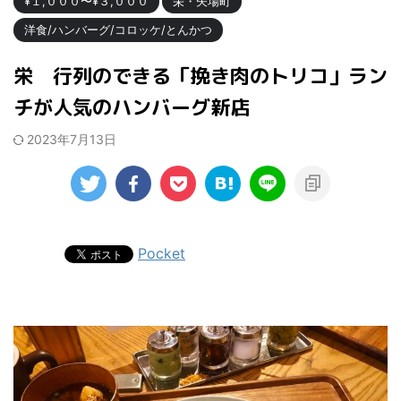
¥１,０００〜¥３,０００
栄・矢場町
洋食/ハンバーグ/コロッケ/とんかつ
栄 行列のできる「挽き肉のトリコ」ラン
チが人気のハンバーグ新店
2023年7月13日
Pocket