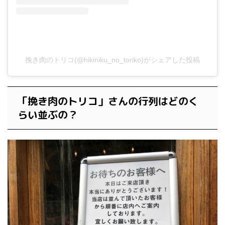
挽き肉のトリコ(@hikiniku_no_toriko)がシェアした投稿
「挽き肉のトリコ」さんの行列はどのく
らい並ぶの？