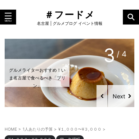
＃フードメ
名古屋 | グルメブログ イベント情報
4
/ 4
グルメライターおすすめ！い
ま名古屋で食べるべき「プリ
ン」
HOME
>
1人あたりの予算
>
¥１,０００〜¥３,０００
>