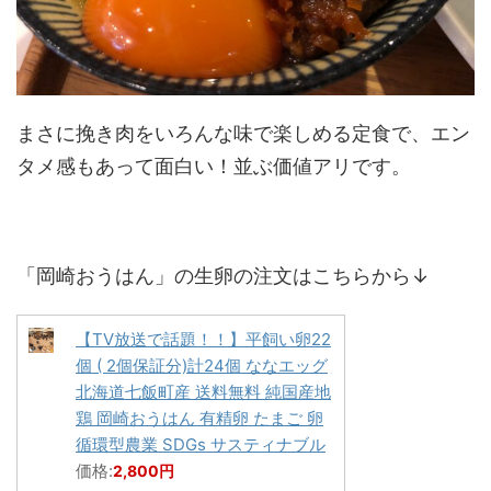
まさに挽き肉をいろんな味で楽しめる定食で、エン
タメ感もあって面白い！並ぶ価値アリです。
「岡崎おうはん」の生卵の注文はこちらから↓
【TV放送で話題！！】平飼い卵22
個 ( 2個保証分)計24個 ななエッグ
北海道七飯町産 送料無料 純国産地
鶏 岡崎おうはん 有精卵 たまご 卵
循環型農業 SDGs サスティナブル
価格:
2,800円