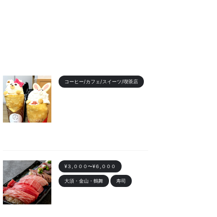
コーヒー/カフェ/スイーツ/喫茶店
【2023年最新】名古屋のお
すすめクレープランキング！
かわいい動物クレープも
2023/11/7
¥３,０００〜¥６,０００
大須・金山・鶴舞
寿司
金山 「寿司まる辰 金山店」
オープン！安くて美味しい寿