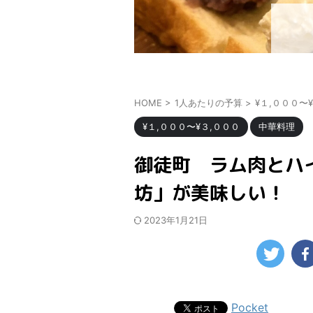
HOME
>
1人あたりの予算
>
¥１,０００〜
¥１,０００〜¥３,０００
中華料理
御徒町 ラム肉とハ
坊」が美味しい！
2023年1月21日
Pocket