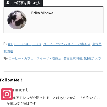
この記事を書いた人
Eriko Misawa
-
¥１,０００〜¥３,０００
,
コーヒー/カフェ/スイーツ/喫茶店
,
名古屋
駅周辺
-
コーヒー・カフェ・スイーツ・喫茶店
,
名古屋駅周辺
,
気軽に1人で
Follow Me！
comment
I
メールアドレスが公開されることはありません。
*
が付いてい
る欄は必須項目です
n