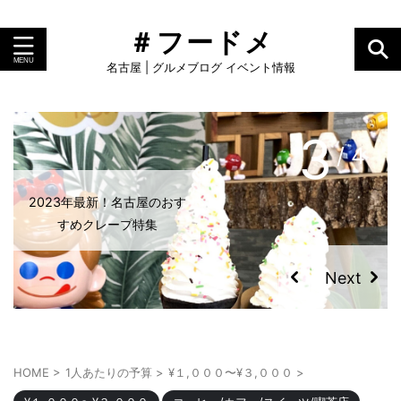
＃フードメ
名古屋 | グルメブログ イベント情報
4
/ 4
名古屋のおすすめモーニング
2023年最新！名古屋のおす
ランキング！小倉トーストや
すめクレープ特集
人気店
HOME
>
1人あたりの予算
>
¥１,０００〜¥３,０００
>