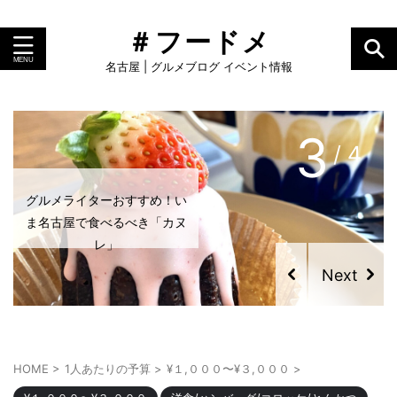
＃フードメ
名古屋 | グルメブログ イベント情報
4
/ 4
グルメライターおすすめ！い
グルメライターおすすめ！い
ま名古屋で食べるべき「カヌ
ま名古屋で食べるべき「プリ
レ」
ン」
HOME
>
1人あたりの予算
>
¥１,０００〜¥３,０００
>