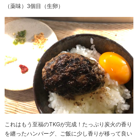
（薬味）3個目（生卵）
これはもう至福のTKGが完成！たっぷり炭火の香り
を纏ったハンバーグ、ご飯に少し香りが移って良い