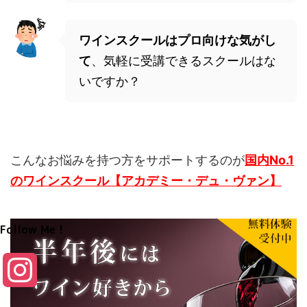
ワインスクールはプロ向けな気がし
て
、気軽に受講できるスクールはな
いですか？
こんなお悩みを持つ方をサポートするのが
国内No.1
のワインスクール【アカデミー・デュ・ヴァン】
Follow Me！
I
n