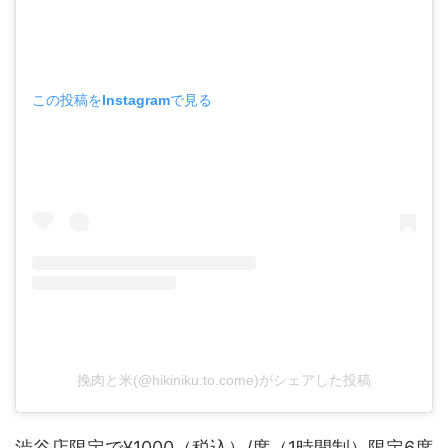
この投稿をInstagramで見る
挽肉と米(@hikiniku.to.come)がシェアした投稿
渋谷店限定で¥1000（税込）/席（1時間制）限定6席