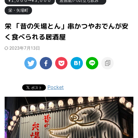
¥１,０００〜¥３,０００
居酒屋/バル/立ち飲み
栄・矢場町
栄 「昔の矢場とん」串かつやおでんが安
く食べられる居酒屋
2023年7月13日
Pocket