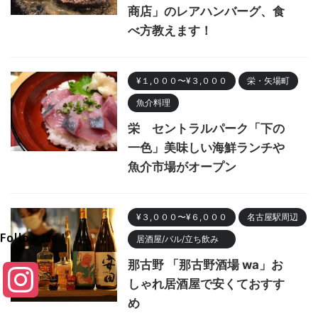
商店」のレアハンバーグ、食
べ方教えます！
¥１,０００〜¥３,０００
栄・矢場町
魚介料理
栄 セントラルパーク「下の
一色」美味しい海鮮ランチや
魚介市場がオープン
¥３,０００〜¥６,０００
名古屋駅周辺
Follow Me！
居酒屋/バル/立ち飲み
那古野 「那古野酒場 wa」お
I
しゃれ居酒屋で安くておすす
め
n