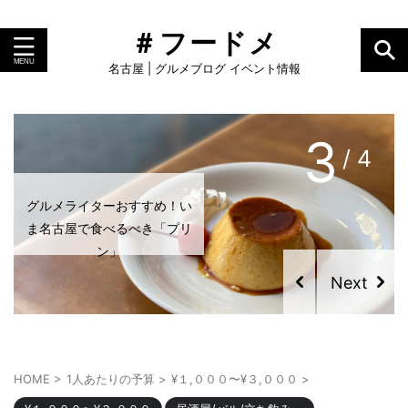
＃フードメ
名古屋 | グルメブログ イベント情報
4
/ 4
グルメライターおすすめ！い
グルメライターおすすめ！い
ま名古屋で食べるべき「プリ
ま名古屋で食べるべき「カヌ
ン」
レ」
HOME
>
1人あたりの予算
>
¥１,０００〜¥３,０００
>