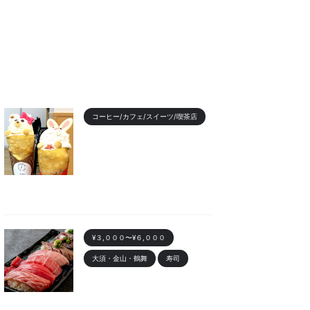
コーヒー/カフェ/スイーツ/喫茶店
【2023年最新】名古屋のお
すすめクレープランキング！
かわいい動物クレープも
2023/11/7
¥３,０００〜¥６,０００
大須・金山・鶴舞
寿司
金山 「寿司まる辰 金山店」
オープン！安くて美味しい寿