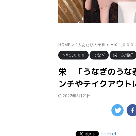
HOME
>
1人あたりの予算
>
〜¥１,０００
〜¥１,０００
うなぎ
栄・矢場町
栄 「うなぎのうな
ンチやテイクアウト
2022年3月21日
Pocket