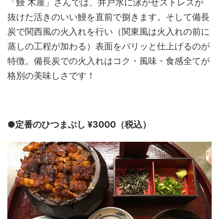
「鰻 木屋」さんでは、井戸水に泳がせストレスが
抜けた活きのいい鰻を直前で捌きます。そして備長
炭で関西風の火入れを行い（関東風は火入れの前に
蒸しの工程が加わる）表面をパリッと仕上げるのが
特徴。備長炭での火入れはコク・風味・食感全てが
格別の美味しさです！
●定番のひつまぶし ¥3000（税込）