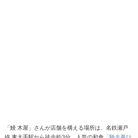
「鰻 木屋」さんが店舗を構える場所は、名鉄瀬戸
線 東大手駅から徒歩約3分。人気の和食
「馳走菴ひ