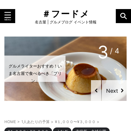
＃フードメ
名古屋 | グルメブログ イベント情報
3
/ 4
グルメライターおすすめ！い
ま名古屋で食べるべき「プリ
ン」
HOME
>
1人あたりの予算
>
¥１,０００〜¥３,０００
>