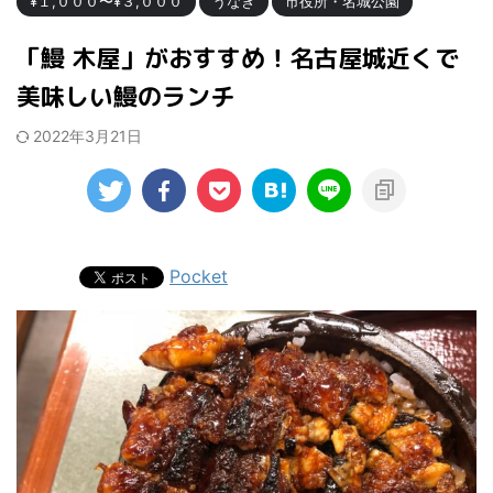
¥１,０００〜¥３,０００
うなぎ
市役所・名城公園
「鰻 木屋」がおすすめ！名古屋城近くで
美味しい鰻のランチ
2022年3月21日
Pocket