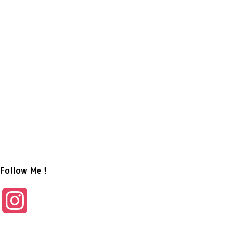
Follow Me！
I
n