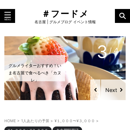
＃フードメ
名古屋 | グルメブログ イベント情報
3
/ 4
グルメライターおすすめ！い
ま名古屋で食べるべき「カヌ
レ」
HOME
>
1人あたりの予算
>
¥１,０００〜¥３,０００
>