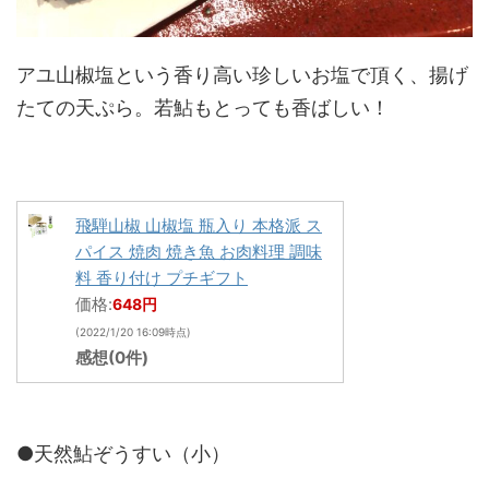
アユ山椒塩という香り高い珍しいお塩で頂く、揚げ
たての天ぷら。若鮎もとっても香ばしい！
飛騨山椒 山椒塩 瓶入り 本格派 ス
パイス 焼肉 焼き魚 お肉料理 調味
料 香り付け プチギフト
価格:
648円
(2022/1/20 16:09時点)
感想(0件)
●天然鮎ぞうすい（小）