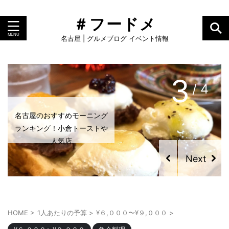
＃フードメ
名古屋 | グルメブログ イベント情報
3
/ 4
名古屋のおすすめモーニング
ランキング！小倉トーストや
人気店
HOME
>
1人あたりの予算
>
¥６,０００〜¥９,０００
>