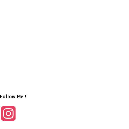
Follow Me！
I
n