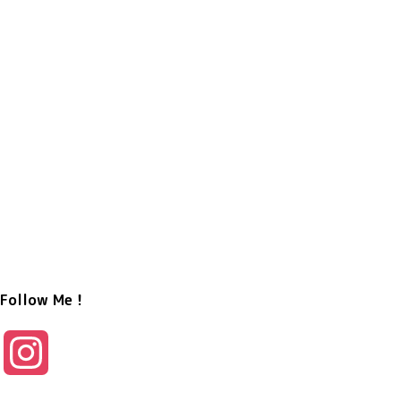
Follow Me！
I
n