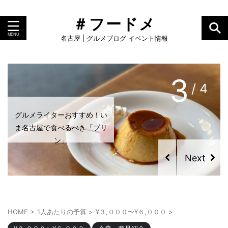
＃フードメ
名古屋 | グルメブログ イベント情報
4
/ 4
グルメライターおすすめ！い
グルメライターおすすめ！い
ま名古屋で食べるべき「プリ
ま名古屋で食べるべき「カヌ
ン」
レ」
HOME
>
1人あたりの予算
>
¥３,０００〜¥６,０００
>