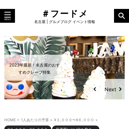
＃フードメ
名古屋 | グルメブログ イベント情報
4
/ 4
名古屋のおすすめモーニング
ランキング！小倉トーストや
人気店
HOME
>
1人あたりの予算
>
¥３,０００〜¥６,０００
>