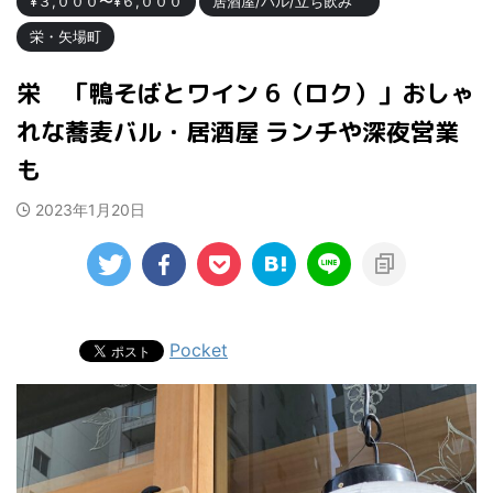
¥３,０００〜¥６,０００
居酒屋/バル/立ち飲み
栄・矢場町
栄 「鴨そばとワイン 6（ロク）」おしゃ
れな蕎麦バル・居酒屋 ランチや深夜営業
も
2023年1月20日
Pocket