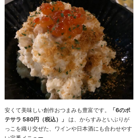
安くて美味しい創作おつまみも豊富です。
「6のポ
テサラ 580円（税込）」
は、からすみといぶりが
っこを織り交ぜた、ワインや日本酒にも合わせやす
い定番メニュー。