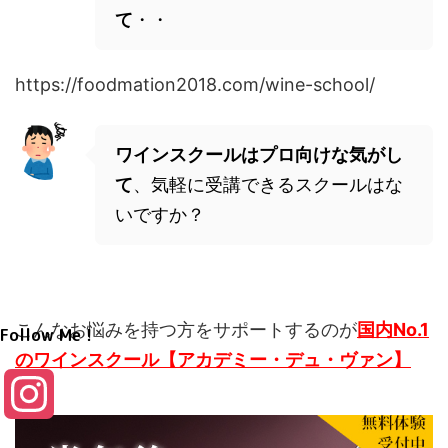
て
・・
https://foodmation2018.com/wine-school/
ワインスクールはプロ向けな気がし
て
、気軽に受講できるスクールはな
いですか？
こんなお悩みを持つ方をサポートするのが
国内No.1
Follow Me！
のワインスクール【アカデミー・デュ・ヴァン】
I
n