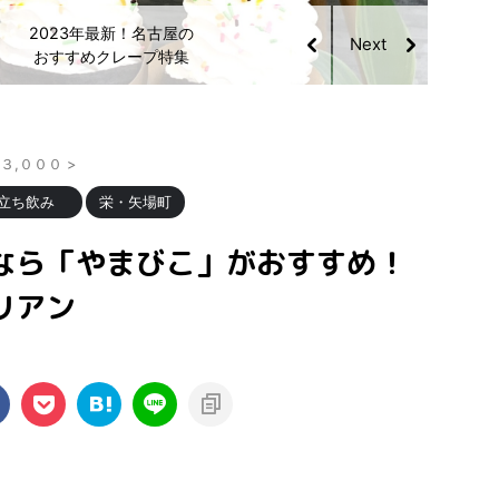
グルメライターおすす
2023年最新！名古屋の
め！いま名古屋で食べる
おすすめクレープ特集
べき「カヌレ」
¥３,０００
>
/立ち飲み
栄・矢場町
なら「やまびこ」がおすすめ！
リアン