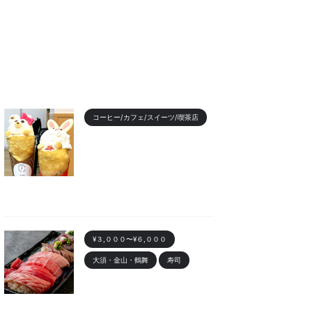
コーヒー/カフェ/スイーツ/喫茶店
【2023年最新】名古屋のお
すすめクレープランキング！
かわいい動物クレープも
2023/11/7
¥３,０００〜¥６,０００
大須・金山・鶴舞
寿司
金山 「寿司まる辰 金山店」
オープン！安くて美味しい寿