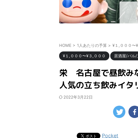
HOME
>
1人あたりの予算
>
¥１,０００〜
¥１,０００〜¥３,０００
居酒屋/バル
栄 名古屋で昼飲み
人気の立ち飲みイタ
2022年3月22日
Pocket