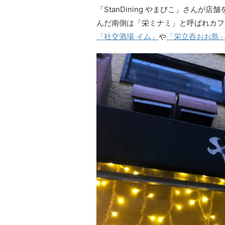
「StanDining やまびこ」さん
んだ南側は「栄ミナミ」と呼ばれカフ
「社交酒場 イム」
や
「栄立呑おお島