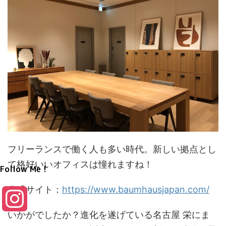
フリーランスで働く人も多い時代。新しい拠点とし
て格好いいオフィスは憧れますね！
Follow Me！
公式サイト：
https://www.baumhausjapan.com/
I
いかがでしたか？進化を遂げている名古屋 栄にま
n