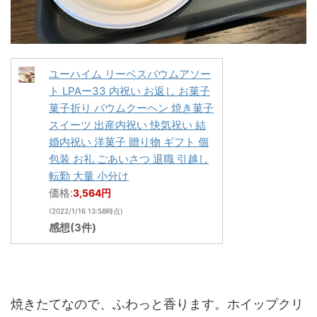
ユーハイム リーベスバウムアソー
ト LPAー33 内祝い お返し お菓子
菓子折り バウムクーヘン 焼き菓子
スイーツ 出産内祝い 快気祝い 結
婚内祝い 洋菓子 贈り物 ギフト 個
包装 お礼 ごあいさつ 退職 引越し
転勤 大量 小分け
価格:
3,564円
(2022/1/16 13:58時点)
感想(3件)
焼きたてなので、ふわっと香ります。ホイップクリ