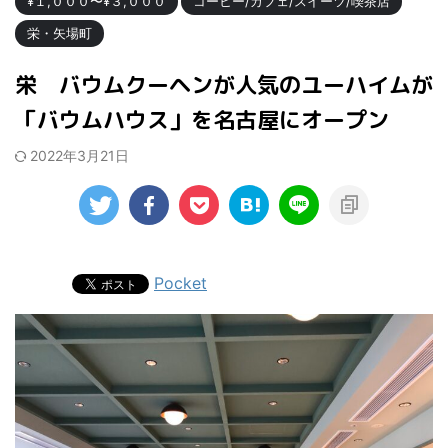
¥１,０００〜¥３,０００
コーヒー/カフェ/スイーツ/喫茶店
栄・矢場町
栄 バウムクーヘンが人気のユーハイムが
「バウムハウス」を名古屋にオープン
2022年3月21日
Pocket