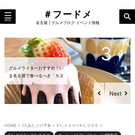
＃フードメ
名古屋 | グルメブログ イベント情報
4
/ 4
グルメライターおすすめ！い
ま名古屋で食べるべき「プリ
ン」
HOME
>
1人あたりの予算
>
¥１,０００〜¥３,０００
>