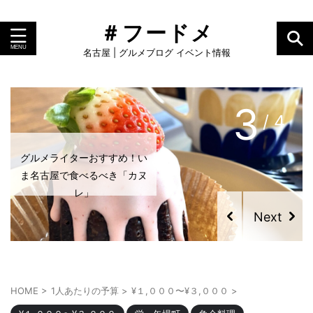
＃フードメ
名古屋 | グルメブログ イベント情報
3
/ 4
グルメライターおすすめ！い
ま名古屋で食べるべき「カヌ
レ」
HOME
>
1人あたりの予算
>
¥１,０００〜¥３,０００
>