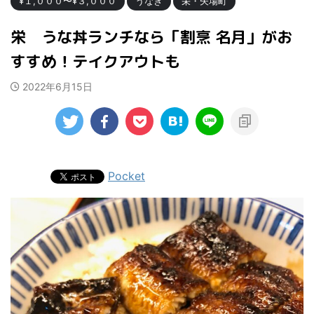
¥１,０００〜¥３,０００
うなぎ
栄・矢場町
栄 うな丼ランチなら「割烹 名月」がお
すすめ！テイクアウトも
2022年6月15日
Pocket