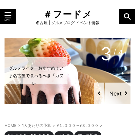
＃フードメ
名古屋 | グルメブログ イベント情報
4
/ 4
グルメライターおすすめ！い
ま名古屋で食べるべき「カヌ
レ」
HOME
>
1人あたりの予算
>
¥１,０００〜¥３,０００
>