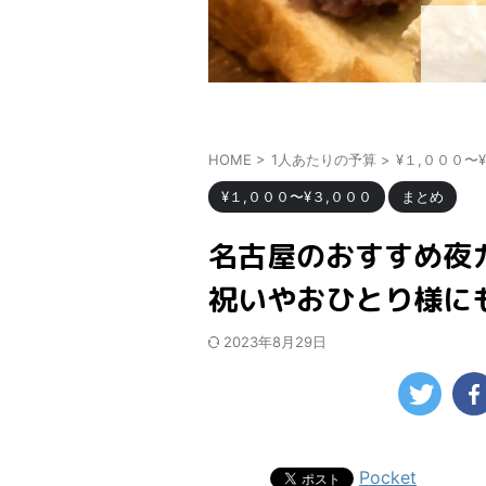
HOME
>
1人あたりの予算
>
¥１,０００〜
¥１,０００〜¥３,０００
まとめ
名古屋のおすすめ夜
祝いやおひとり様に
2023年8月29日
Pocket