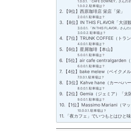
「CAFE DOWNEY」さん
駐車場は？
【9位】西原珈琲店 栄店「栄」
駐車場は？
【8位】IN THIS FLAVOR「大
「IN THIS FLAVOR」
駐車場は？
【7位】TRUNK COFFEE（
駐車場は？
【6位】星屑珈琲【本山】
駐車場は？
【5位】air cafe central
駐車場は？
【4位】bake melew（ベイク
駐車場は？
【3位】Kahve hane（カーべ
駐車場は？
【2位】Gemia（ジェミア）「太
駐車場は？
【1位】Massimo Marian
駐車場は？
「夜カフェ」でいつもとはひと