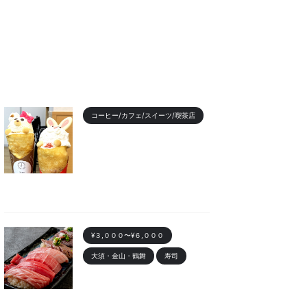
コーヒー/カフェ/スイーツ/喫茶店
【2023年最新】名古屋のお
すすめクレープランキング！
かわいい動物クレープも
2023/11/7
¥３,０００〜¥６,０００
大須・金山・鶴舞
寿司
金山 「寿司まる辰 金山店」
オープン！安くて美味しい寿