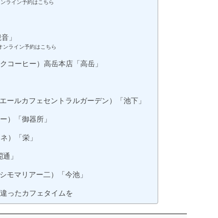
のオンライン予約はこちら
須観音」
さんのオンライン予約はこちら
トランクコーヒー）高岳本店「高岳」
garden（エールカフェセントラルガーデン）「池下」
メルー）「御器所」
ハーネ）「栄」
閤通」
i（マッシモマリアー二）「今池」
味違ったカフェタイムを