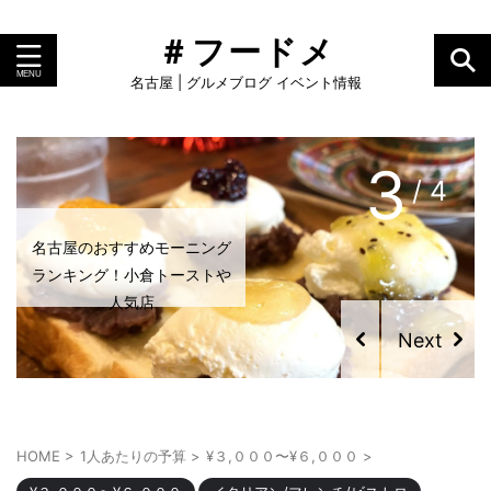
＃フードメ
名古屋 | グルメブログ イベント情報
4
/ 4
グルメライターおすすめ！い
ま名古屋で食べるべき「プリ
ン」
HOME
>
1人あたりの予算
>
¥３,０００〜¥６,０００
>