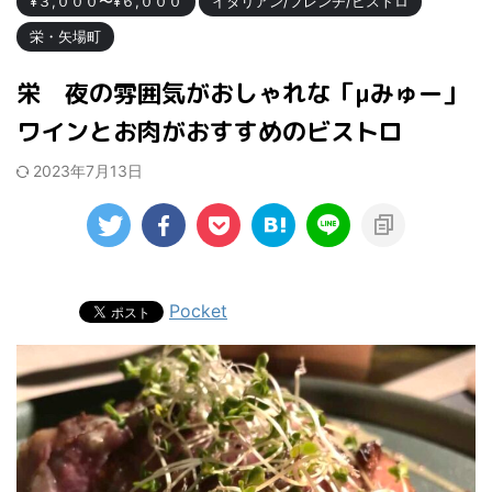
¥３,０００〜¥６,０００
イタリアン/フレンチ/ビストロ
栄・矢場町
栄 夜の雰囲気がおしゃれな「μみゅー」
ワインとお肉がおすすめのビストロ
2023年7月13日
Pocket