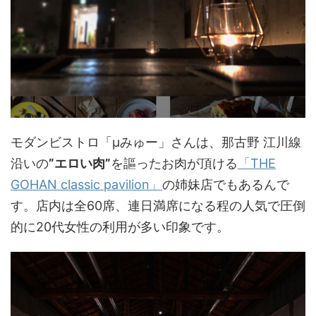
モダンビストロ「μみゅー」さんは、那古野 江川線
沿いの
”エロい肉”
を謳ったお肉が頂ける
「THE
GOHAN classic pavilion」
の姉妹店でもあるんで
す。店内は全60席、連日満席になる程の人気で圧倒
的に20代女性の利用が多い印象です。