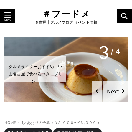
＃フードメ
名古屋 | グルメブログ イベント情報
4
/ 4
グルメライターおすすめ！い
グルメライターおすすめ！い
ま名古屋で食べるべき「プリ
ま名古屋で食べるべき「カヌ
ン」
レ」
HOME
>
1人あたりの予算
>
¥３,０００〜¥６,０００
>