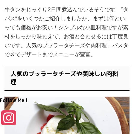
牛タンをじっくり2日間煮込んでいるそうです。”タ
パス”をいくつかご紹介しましたが、まずは何とい
っても価格がお安い！シンプルな小皿料理ですが素
材をしっかり味わえて、お酒と合わせるには丁度良
いです。人気のブッラータチーズや肉料理、パスタ
で〆てデザートまでメニューが豊富。
人気のブッラータチーズや美味しい肉料
理
Follow Me！
I
n