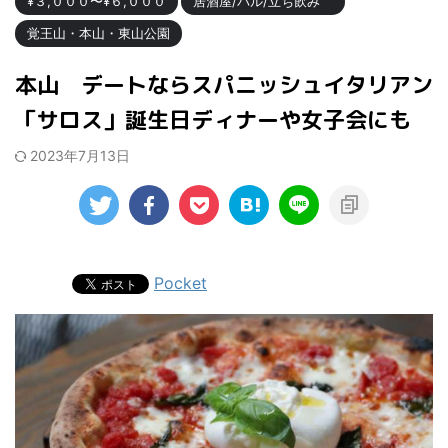
¥３,０００〜¥６,０００
居酒屋/バル/立ち飲み
覚王山・本山・東山公園
本山 デートならスパニッシュイタリアン
「サロス」誕生日ディナーや女子会にも
2023年7月13日
Pocket