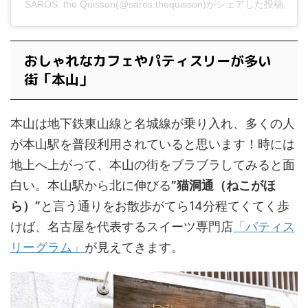
SAROS. the Quisson(@saros.thequisson)がシェアした投稿
おしゃれなカフェやパティスリーが多い
街「本山」
本山は地下鉄東山線と名城線が乗り入れ、多くの人
が本山駅を普段利用されていると思います！時には
地上へ上がって、本山の街をブラブラしてみると面
白い。本山駅から北に伸びる
”猫洞通（ねこがほ
ら）”
と言う通りをお散歩がてら14分程てくてく歩
けば、名古屋を代表するスイーツ専門店
「パティス
リーグラム」
が見えてきます。