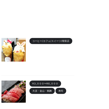
コーヒー/カフェ/スイーツ/喫茶店
【2023年最新】名古屋のお
すすめクレープランキング！
かわいい動物クレープも
2023/11/7
¥３,０００〜¥６,０００
大須・金山・鶴舞
寿司
金山 「寿司まる辰 金山店」
オープン！安くて美味しい寿