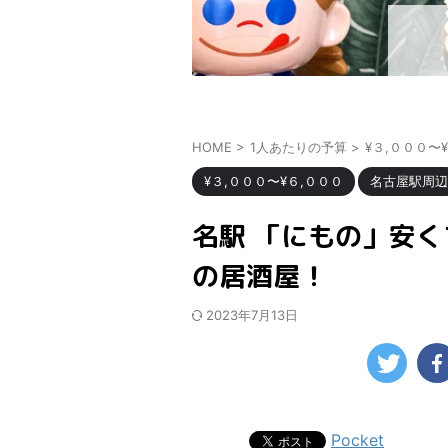
HOME
>
1人あたりの予算
>
¥３,０００〜
¥３,０００〜¥６,０００
名古屋駅周辺
名駅 「にもの」安
の居酒屋！
2023年7月13日
Pocket