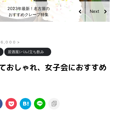
グルメライターおすす
め！いま名古屋で食べる
べき「プリン」
¥６,０００
>
居酒屋/バル/立ち飲み
くておしゃれ、女子会におすすめ