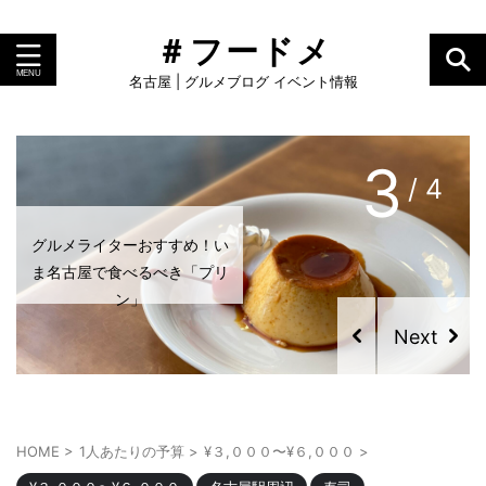
＃フードメ
名古屋 | グルメブログ イベント情報
3
/ 4
グルメライターおすすめ！い
ま名古屋で食べるべき「プリ
ン」
HOME
>
1人あたりの予算
>
¥３,０００〜¥６,０００
>