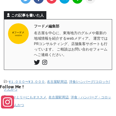
この記事を書いた人
フードメ編集部
名古屋を中心に、東海地方のグルメや最新の
地域情報を紹介するwebメディア。 運営では
PRコンサルティング、店舗集客サポートも行
っています。 ご相談はお問い合わせフォーム
へご連絡ください。
-
¥１,０００〜¥３,０００
,
名古屋駅周辺
,
洋食/ハンバーグ/コロッケ/
Follow Me！
とんかつ
-
ファミリーにもオススメ
,
名古屋駅周辺
,
洋食・ハンバーグ・コロッ
I
ケ・とんかつ
n