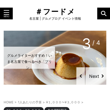
＃フードメ
名古屋 | グルメブログ イベント情報
4
/ 4
グルメライターおすすめ！い
グルメライターおすすめ！い
ま名古屋で食べるべき「プリ
ま名古屋で食べるべき「カヌ
ン」
レ」
HOME
>
1人あたりの予算
>
¥１,０００〜¥３,０００
>