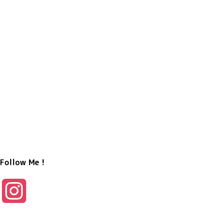
Follow Me！
I
n