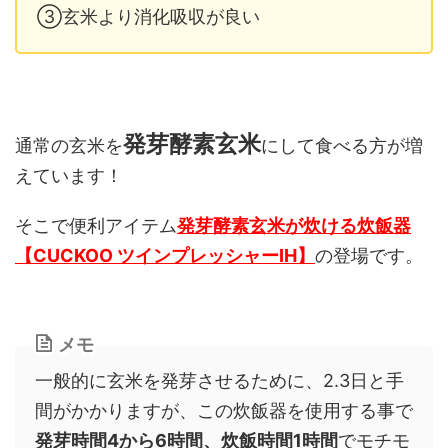
③玄米より消化吸収が良い
発芽酵素玄米
通常の玄米を
にして食べる方が増
えています！
そこで便利アイテム
発芽酵素玄米が炊ける炊飯器
【CUCKOO ツインプレッシャーIH】
の登場です。
メモ
一般的に玄米を発芽させるために、2.3日と手
間がかかりますが、この炊飯器を使用する事で
発芽時間4から6時間、炊飯時間1時間
でモチモ