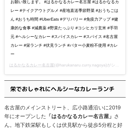
お願い致します。 #はるかなるカレー名古屋 #はるかなるカ
レー #テイクアウトグルメ #産地直送季節野菜 #おうちごは
ん #おうち時間 #UberEats #デリバリー #免疫力アップ #健
康的な食事 #減農薬 #野菜たっぷり #コシヒカリ玄米 #手羽
元 #ヘルシーなカレー #スパイスカレー #スパイス #名古屋
カレー #栄ランチ #伏見ランチ #バター小麦粉不使用 #カレ
ー
はるかなるカレー名古屋
(@harukanaru.curry.nagoya)がシェアした投稿 -
栄でおしゃれにヘルシーなカレーランチ
名古屋のメインストリート、広小路通沿いに2019
年にオープンした
「はるかなるカレー名古屋」
さ
ん。地下鉄栄駅もしくは伏見駅から徒歩5分程と好