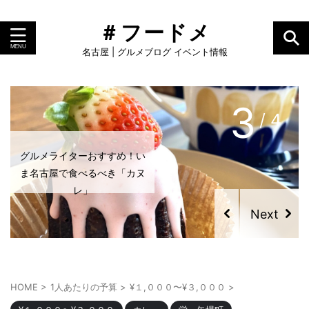
＃フードメ
名古屋 | グルメブログ イベント情報
4
/ 4
グルメライターおすすめ！い
グルメライターおすすめ！い
ま名古屋で食べるべき「カヌ
ま名古屋で食べるべき「プリ
レ」
ン」
HOME
>
1人あたりの予算
>
¥１,０００〜¥３,０００
>