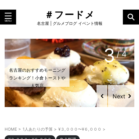
＃フードメ
名古屋 | グルメブログ イベント情報
4
/ 4
グルメライターおすすめ！い
ま名古屋で食べるべき「プリ
ン」
HOME
>
1人あたりの予算
>
¥３,０００〜¥６,０００
>