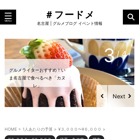
＃フードメ
名古屋 | グルメブログ イベント情報
3
/ 4
グルメライターおすすめ！い
ま名古屋で食べるべき「カヌ
レ」
HOME
>
1人あたりの予算
>
¥３,０００〜¥６,０００
>