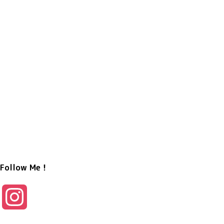
Follow Me！
I
n