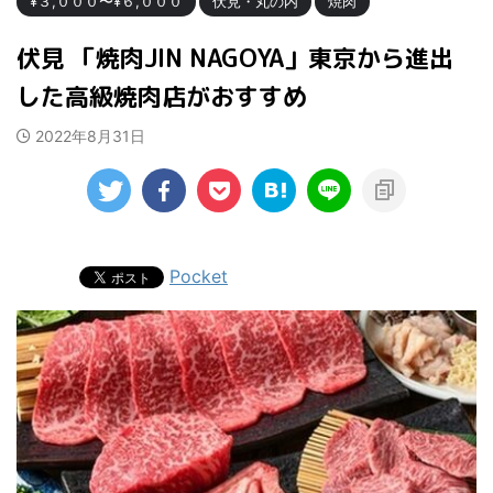
¥３,０００〜¥６,０００
伏見・丸の内
焼肉
伏見 「焼肉JIN NAGOYA」東京から進出
した高級焼肉店がおすすめ
2022年8月31日
Pocket