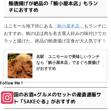
鮪唐揚げが絶品の「鮪小屋本店」もラン
チにおすすめ
ユニモール地下街にある
「鮪小屋本店」
もランチに
おすすめ。鮪のほほ肉を名古屋人好みの味付けでカ
ラッと揚げた、絶品の鮪唐揚げ定食が大人気です！
名駅 ユニモールで美味しいランチ
なら「鮪小屋本店」でまぐろ唐揚げ
がおすすめ
Follow Me！
全国のお酒
グルメのセットの産直通販サ
×
I
イト「SAKEぐる」がおすすめ
n