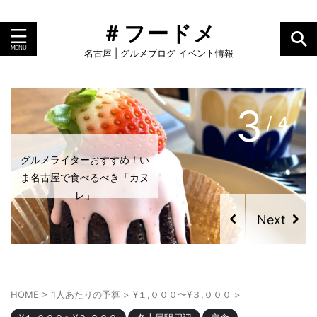
＃フードメ
名古屋 | グルメブログ イベント情報
4
/ 4
2023年最新！名古屋のおす
すめクレープ特集
HOME
>
1人あたりの予算
>
¥１,０００〜¥３,０００
>