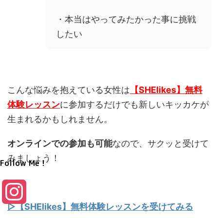
・本当はやってみたかった事に挑戦
したい
こんな悩みを抱えている女性は
【SHElikes】無料
体験レッスン
に参加するだけでも新しいキッカケが
生まれるかもしれません。
オンラインでの参加も可能
なので、サクッと受けて
みましょう！
Follow Me！
I
▷【SHElikes】無料体験レッスンを受けてみる
n