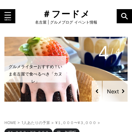
＃フードメ
名古屋 | グルメブログ イベント情報
4
/ 4
グルメライターおすすめ！い
ま名古屋で食べるべき「カヌ
レ」
HOME
>
1人あたりの予算
>
¥１,０００〜¥３,０００
>