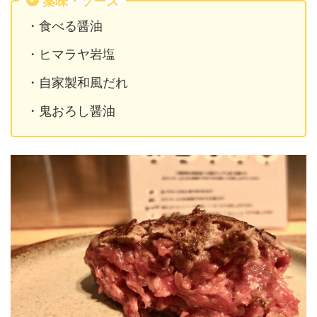
薬味・ソース
・食べる醤油
・ヒマラヤ岩塩
・自家製和風だれ
・鬼おろし醤油