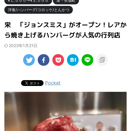
¥１,０００〜¥３,０００
栄・矢場町
洋食/ハンバーグ/コロッケ/とんかつ
栄 「ジョンスミス」がオープン！レアか
ら焼き上げるハンバーグが人気の行列店
2023年1月21日
Pocket