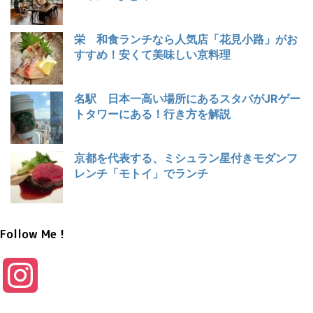
栄 和食ランチなら人気店「花見小路」がお
すすめ！安くて美味しい京料理
名駅 日本一高い場所にあるスタバがJRゲー
トタワーにある！行き方を解説
京都を代表する、ミシュラン星付きモダンフ
レンチ「モトイ」でランチ
Follow Me！
I
n