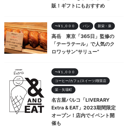
販！ギフトにもおすすめ
〜¥１,０００
パン
新栄・泉
高岳 東京「365日」監修の
「テーラテール」で人気のク
ロワッサン”サリュー”
〜¥１,０００
コーヒー/カフェ/スイーツ/喫茶店
栄・矢場町
名古屋パルコ「LIVERARY
Extra & EAT」2023期間限定
オープン！店内でイベント開
催も