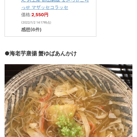
っせ マザッセコラッセ
価格:
2,550円
(2022/1/2 14:17時点)
感想(6件)
●海老芋唐揚 蟹ゆばあんかけ