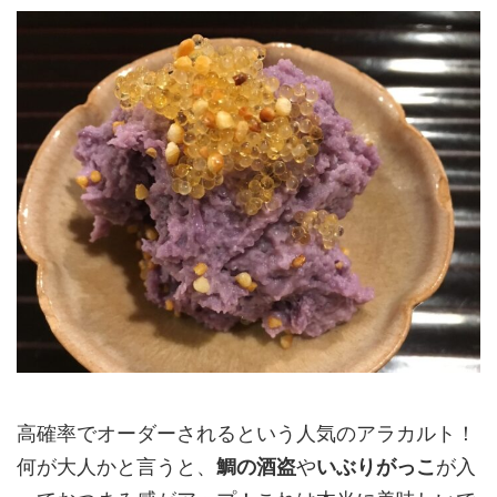
高確率でオーダーされるという人気のアラカルト！
何が大人かと言うと、
鯛の酒盗
や
いぶりがっこ
が入