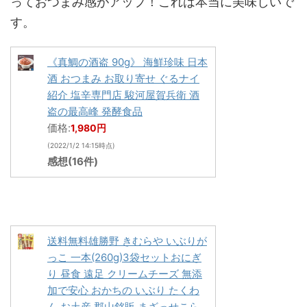
っておつまみ感がアップ！これは本当に美味しいで
す。
《真鯛の酒盗 90g》 海鮮珍味 日本
酒 おつまみ お取り寄せ ぐるナイ
紹介 塩辛専門店 駿河屋賀兵衛 酒
盗の最高峰 発酵食品
価格:
1,980円
(2022/1/2 14:15時点)
感想(16件)
送料無料雄勝野 きむらや いぶりが
っこ 一本(260g)3袋セットおにぎ
り 昼食 遠足 クリームチーズ 無添
加で安心 おかちの いぶり たくわ
ん お土産 郡山銘販 まざっせこら