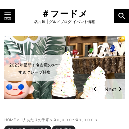
＃フードメ
名古屋 | グルメブログ イベント情報
4
/ 4
名古屋のおすすめモーニング
ランキング！小倉トーストや
人気店
HOME
>
1人あたりの予算
>
¥６,０００〜¥９,０００
>