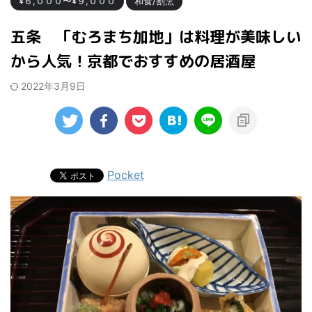
¥６,０００〜¥９,０００
和食/割烹
五条 「むろまち加地」は料理が美味しい
から人気！京都でおすすめの居酒屋
2022年3月9日
Pocket