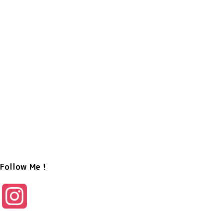
Follow Me！
I
n