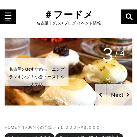
＃フードメ
名古屋 | グルメブログ イベント情報
3
/ 4
名古屋のおすすめモーニング
ランキング！小倉トーストや
人気店
HOME
>
1人あたりの予算
>
¥１,０００〜¥３,０００
>