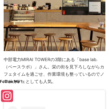
中部電力MIRAI TOWERの3階にある「base lab.
（ベースラボ）」さん。栄の街を見下ろしながらカ
フェタイムを過ごせ、作業環境も整っているのでノ
Follow Me！
マドカフェとしても人気。
I
n