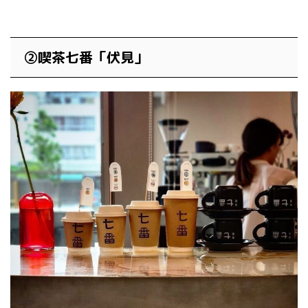
②喫茶七番「伏見」