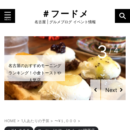
＃フードメ
名古屋 | グルメブログ イベント情報
4
/ 4
名古屋のおすすめモーニング
2023年最新！名古屋のおす
ランキング！小倉トーストや
すめクレープ特集
人気店
HOME
>
1人あたりの予算
>
〜¥１,０００
>