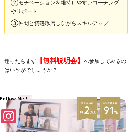
②モチベーションを維持しやすいコーチング
やサポート
③仲間と切磋琢磨しながらスキルアップ
【無料説明会】
迷ったらまず
へ参加してみるの
はいかがでしょうか？
Follow Me！
I
n