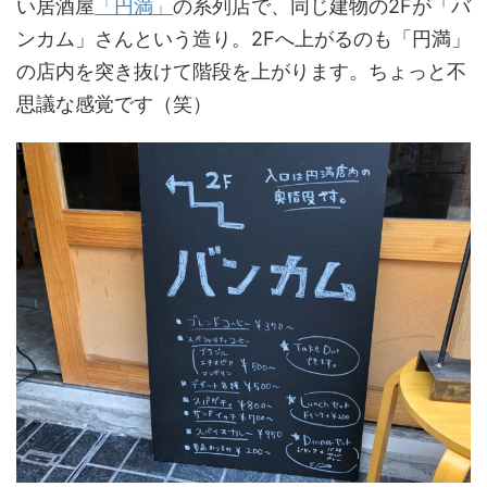
い居酒屋
「円満」
の系列店で、同じ建物の2Fが「バ
ンカム」さんという造り。2Fへ上がるのも「円満」
の店内を突き抜けて階段を上がります。ちょっと不
思議な感覚です（笑）