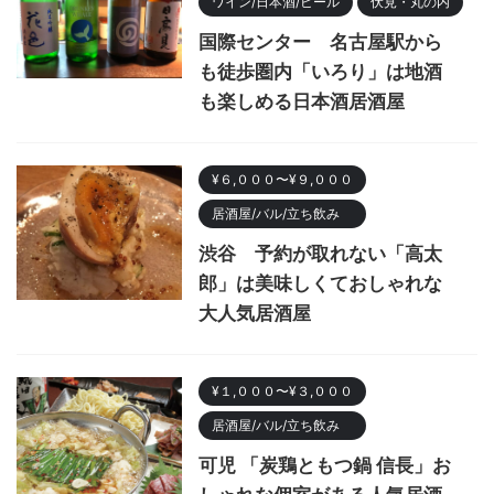
ワイン/日本酒/ビール
伏見・丸の内
国際センター 名古屋駅から
も徒歩圏内「いろり」は地酒
も楽しめる日本酒居酒屋
¥６,０００〜¥９,０００
居酒屋/バル/立ち飲み
渋谷 予約が取れない「高太
郎」は美味しくておしゃれな
大人気居酒屋
¥１,０００〜¥３,０００
居酒屋/バル/立ち飲み
可児 「炭鶏ともつ鍋 信長」お