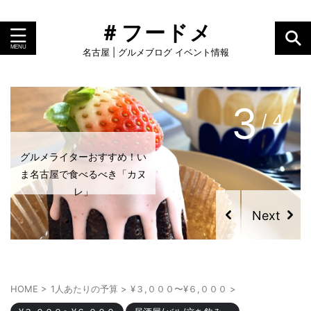
＃フードメ
名古屋 | グルメブログ イベント情報
3
/ 4
グルメライターおすすめ！い
ま名古屋で食べるべき「カヌ
レ」
HOME
>
1人あたりの予算
>
¥３,０００〜¥６,０００
>