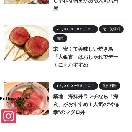
しゃれな個室がある人気居酒
屋
¥３,０００〜¥６,０００
栄・矢場町
焼鳥
栄 安くて美味しい焼き鳥
「大銀杏」はおしゃれでデー
トにもおすすめ
¥３,０００〜¥６,０００
魚介料理
築地 海鮮丼ランチなら「海
Follow Me！
玄」がおすすめ！人気の”やま
幸”のマグロ丼
I
n