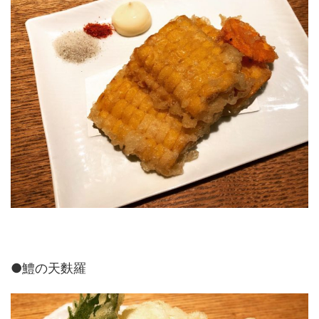
●鱧の天麩羅