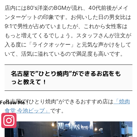
店内には80's洋楽のBGMが流れ、40代前後がメイ
ンターゲットの印象です。お伺いした日の男女比は
9:1で男性が占めていましたが、これから女性客は
もっと増えてくるでしょう。スタッフさんが注文が
入る度に「ライクオッケー」と元気な声かけをして
いて、活気に溢れているので満足度も高いです。
名古屋で”ひとり焼肉”ができるお店をも
っと教えて！
名古屋で”ひとり焼肉”ができるおすすめ店は
「焼肉
Follow Me！
食堂 今池ビップ」
です。
I
n