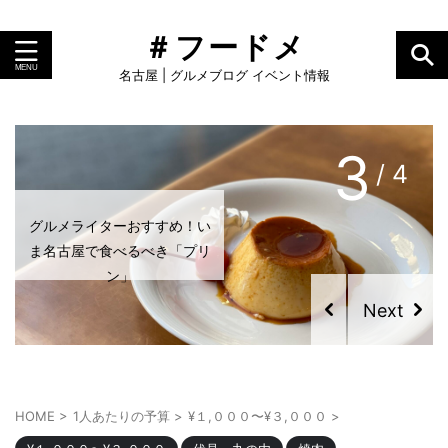
＃フードメ
名古屋 | グルメブログ イベント情報
4
/ 4
2023年最新！名古屋のおす
すめクレープ特集
HOME
>
1人あたりの予算
>
¥１,０００〜¥３,０００
>