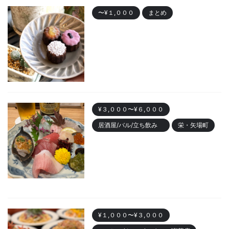
〜¥１,０００
まとめ
名古屋で人気の「カヌレ」
Best10 有名店・美味しいお店
2023/10/28
¥３,０００〜¥６,０００
居酒屋/バル/立ち飲み
栄・矢場町
栄のおしゃれ居酒屋「魚ト日本
酒あたらよ」がおすすめ！お造
りが人気
2023/10/22
¥１,０００〜¥３,０００