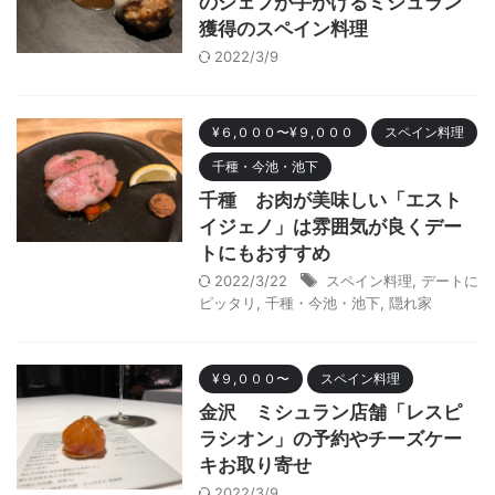
のシェフが手がけるミシュラン
獲得のスペイン料理
2022/3/9
¥６,０００〜¥９,０００
スペイン料理
千種・今池・池下
千種 お肉が美味しい「エスト
イジェノ」は雰囲気が良くデー
トにもおすすめ
2022/3/22
スペイン料理
,
デートに
ピッタリ
,
千種・今池・池下
,
隠れ家
¥９,０００〜
スペイン料理
金沢 ミシュラン店舗「レスピ
ラシオン」の予約やチーズケー
キお取り寄せ
2022/3/9