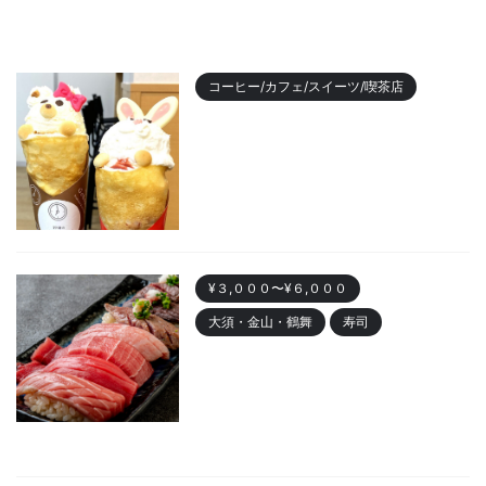
コーヒー/カフェ/スイーツ/喫茶店
【2023年最新】名古屋のおすす
めクレープランキング！かわい
い動物クレープも
2023/11/7
¥３,０００〜¥６,０００
大須・金山・鶴舞
寿司
金山 「寿司まる辰 金山店」オー
プン！安くて美味しい寿司居酒
屋
2023/10/30