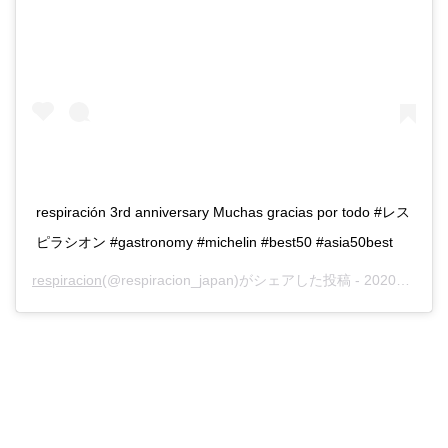
respiración 3rd anniversary Muchas gracias por todo #レス
ピラシオン #gastronomy #michelin #best50 #asia50best
respiracion
(@respiracion_japan)がシェアした投稿 -
2020年 7月月4日午前12時50分PDT