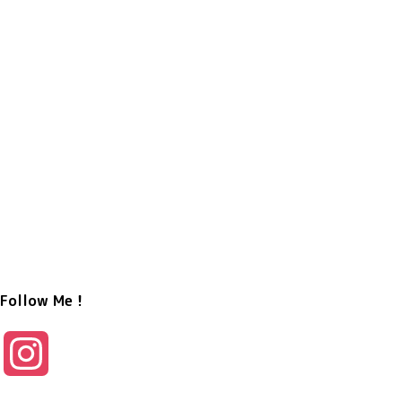
Follow Me！
I
n