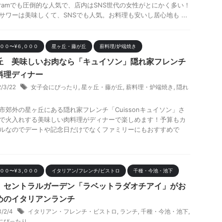
tagramでも圧倒的な人気で、店内はSNS世代の女性がとにかく多い！
サワーは美味しくて、SNSでも人気。お料理も安いし居心地も ...
０００〜¥６,０００
星ヶ丘・藤が丘
薪料理/炉端焼き
丘 美味しいお肉なら「キュイソン」隠れ家フレンチ
料理ディナー
2/3/22
女子会にぴったり
,
星ヶ丘・藤が丘
,
薪料理・炉端焼き
,
隠れ
市郊外の星ヶ丘にある隠れ家フレンチ「Cuissonキュイソン」さ
で火入れする美味しい肉料理がディナーで楽しめます！予算もカ
ルなのでデートや記念日だけでなくファミリーにもおすすめで
.
０００〜¥３,０００
イタリアン/フレンチ/ビストロ
千種・今池・池下
 セントラルガーデン「ラベットラダオチアイ」がお
めのイタリアンランチ
3/2/4
イタリアン・フレンチ・ビストロ
,
ランチ
,
千種・今池・池下
,
にぴったり