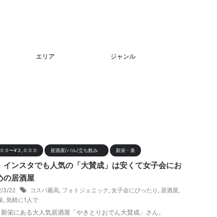
エリア
ジャンル
０００〜¥３,０００
居酒屋/バル/立ち飲み
新栄・泉
 インスタでも人気の「大賛成」は安くて女子会にお
めの居酒屋
2/3/22
コスパ最高
,
フォトジェニック
,
女子会にぴったり
,
居酒屋
,
泉
,
気軽に1人で
 新栄にある大人気居酒屋「やきとりおでん大賛成」さん。