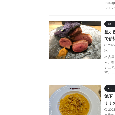
Ins
レモン
¥３,
星ヶ
で薪
202
家
名古屋
ん。薪
ジュア
す。 ..
¥１,
池下
すす
202
女子会