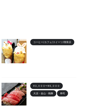
コーヒー/カフェ/スイーツ/喫茶店
【2023年最新】名古屋のお
すすめクレープランキング！
かわいい動物クレープも
2023/11/7
¥３,０００〜¥６,０００
大須・金山・鶴舞
寿司
金山 「寿司まる辰 金山店」
オープン！安くて美味しい寿