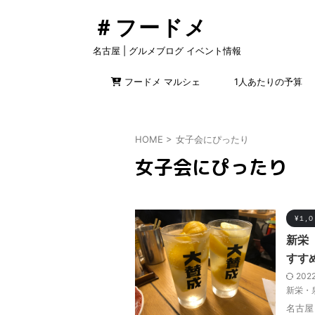
＃フードメ
名古屋 | グルメブログ イベント情報
フードメ マルシェ
1人あたりの予算
HOME
>
女子会にぴったり
女子会にぴったり
¥１,
新栄
すす
202
新栄・
名古屋