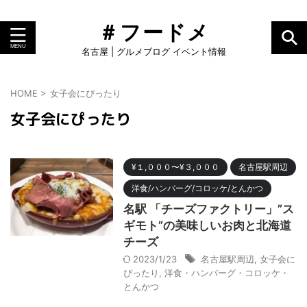
＃フードメ
名古屋 | グルメブログ イベント情報
HOME
>
女子会にぴったり
女子会にぴったり
¥１,０００〜¥３,０００
名古屋駅周辺
洋食/ハンバーグ/コロッケ/とんかつ
名駅 「チーズファクトリー」”ス
ギモト”の美味しいお肉と北海道
チーズ
2023/1/23
名古屋駅周辺
,
女子会に
ぴったり
,
洋食・ハンバーグ・コロッケ・
とんかつ