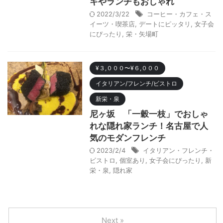
キやランチもおしゃれ
2022/3/22
コーヒー・カフェ・ス
イーツ・喫茶店
,
デートにピッタリ
,
女子会
にぴったり
,
栄・矢場町
¥３,０００〜¥６,０００
イタリアン/フレンチ/ビストロ
新栄・泉
尼ヶ坂 「一穀一枝」でおしゃ
れな隠れ家ランチ！名古屋で人
気のモダンフレンチ
2023/2/4
イタリアン・フレンチ・
ビストロ
,
個室あり
,
女子会にぴったり
,
新
栄・泉
,
隠れ家
Next »