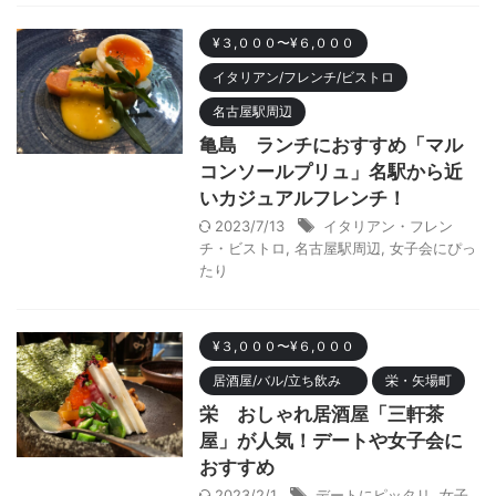
¥３,０００〜¥６,０００
イタリアン/フレンチ/ビストロ
名古屋駅周辺
亀島 ランチにおすすめ「マル
コンソールプリュ」名駅から近
いカジュアルフレンチ！
2023/7/13
イタリアン・フレン
チ・ビストロ
,
名古屋駅周辺
,
女子会にぴっ
たり
¥３,０００〜¥６,０００
居酒屋/バル/立ち飲み
栄・矢場町
栄 おしゃれ居酒屋「三軒茶
屋」が人気！デートや女子会に
おすすめ
2023/2/1
デートにピッタリ
,
女子