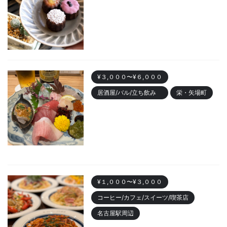
Best10 有名店・美味しいお店
2023/10/28
¥３,０００〜¥６,０００
居酒屋/バル/立ち飲み
栄・矢場町
栄のおしゃれ居酒屋「魚ト日本
酒あたらよ」がおすすめ！お造
りが人気
2023/10/22
¥１,０００〜¥３,０００
コーヒー/カフェ/スイーツ/喫茶店
名古屋駅周辺