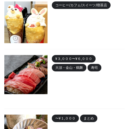
コーヒー/カフェ/スイーツ/喫茶店
【2023年最新】名古屋のおすす
めクレープランキング！かわい
い動物クレープも
2023/11/7
¥３,０００〜¥６,０００
大須・金山・鶴舞
寿司
金山 「寿司まる辰 金山店」オー
プン！安くて美味しい寿司居酒
屋
2023/10/30
〜¥１,０００
まとめ
名古屋で人気の「カヌレ」