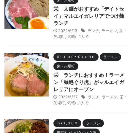
栄 太麺がおすすめ「デイトセ
イ」マルエイガレリアでつけ麺
ランチ
2022/6/13
ランチ
,
ラーメン
,
栄・
矢場町
,
気軽に1人で
¥１,０００〜¥３,０００
ラーメン
栄・矢場町
栄 ランチにおすすめ！ラーメ
ン「麺処ぐり虎」がマルエイガ
レリアにオープン
2022/5/27
ランチ
,
ラーメン
,
栄・
矢場町
,
気軽に1人で
〜¥１,０００
ラーメン
御器所・いりなか・八事