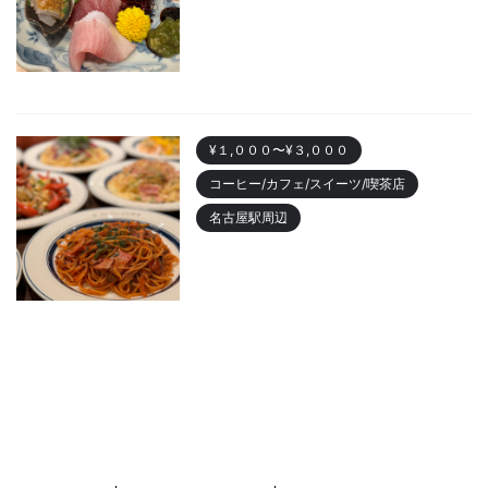
酒あたらよ」がおすすめ！お造
りが人気
2023/10/22
¥１,０００〜¥３,０００
コーヒー/カフェ/スイーツ/喫茶店
名古屋駅周辺
名古屋駅 「カフェニュージャポ
ネ」美味しいパスタランチやデ
ィナーまでおすすめ
2023/10/18