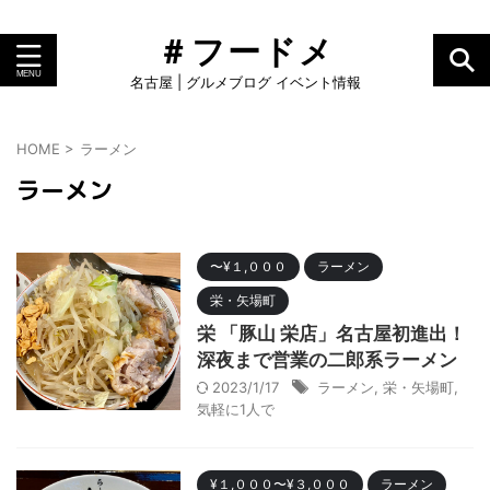
＃フードメ
名古屋 | グルメブログ イベント情報
HOME
>
ラーメン
ラーメン
〜¥１,０００
ラーメン
栄・矢場町
栄 「豚山 栄店」名古屋初進出！
深夜まで営業の二郎系ラーメン
2023/1/17
ラーメン
,
栄・矢場町
,
気軽に1人で
¥１,０００〜¥３,０００
ラーメン