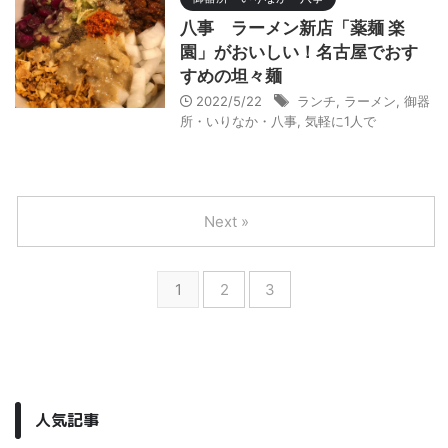
八事 ラーメン新店「薬麺 楽
園」がおいしい！名古屋でおす
すめの坦々麺
2022/5/22
ランチ
,
ラーメン
,
御器
所・いりなか・八事
,
気軽に1人で
Next »
1
2
3
人気記事