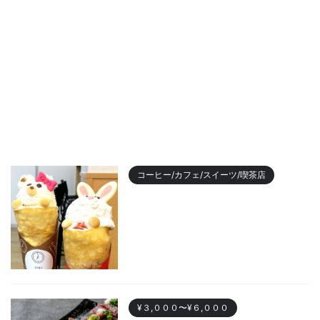
コーヒー/カフェ/スイーツ/喫茶店
【2023年最新】名古屋のおすす
めクレープランキング！かわい
い動物クレープも
2023/11/7
¥３,０００〜¥６,０００