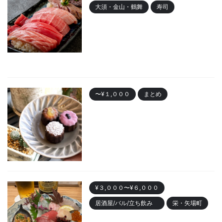
大須・金山・鶴舞
寿司
金山 「寿司まる辰 金山店」オー
プン！安くて美味しい寿司居酒
屋
2023/10/30
〜¥１,０００
まとめ
名古屋で人気の「カヌレ」
Best10 有名店・美味しいお店
2023/10/28
¥３,０００〜¥６,０００
居酒屋/バル/立ち飲み
栄・矢場町
栄のおしゃれ居酒屋「魚ト日本