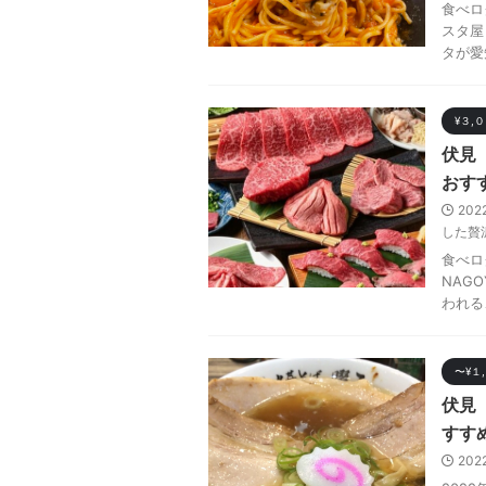
食べロ
スタ屋
タが愛
¥３,
伏見 
おす
202
した贅
食べロ
NAG
われる
〜¥１
伏見
すす
202