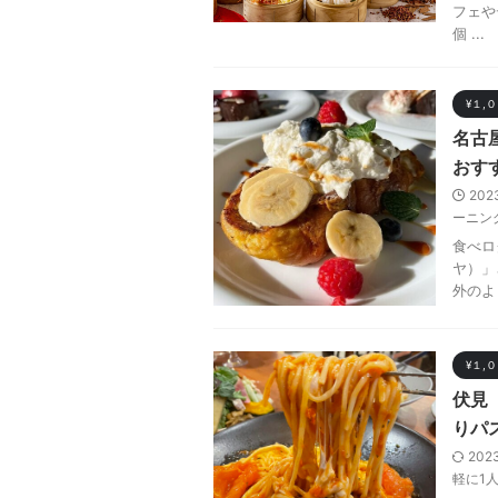
フェや
個 ...
¥１,
名古
おす
202
ーニン
食べロ
ヤ）」
外のよ
¥１,
伏見
りパ
202
軽に1