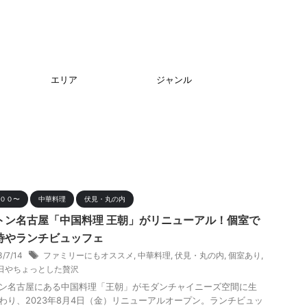
エリア
ジャンル
０００〜
中華料理
伏見・丸の内
トン名古屋「中国料理 王朝」がリニューアル！個室で
待やランチビュッフェ
3/7/14
ファミリーにもオススメ
,
中華料理
,
伏見・丸の内
,
個室あり
,
日やちょっとした贅沢
ン名古屋にある中国料理「王朝」がモダンチャイニーズ空間に生
わり、2023年8月4日（金）リニューアルオープン。ランチビュッ