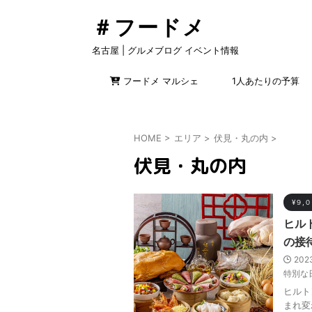
＃フードメ
名古屋 | グルメブログ イベント情報
フードメ マルシェ
1人あたりの予算
HOME
>
エリア
>
伏見・丸の内
>
伏見・丸の内
¥９,
ヒル
の接
202
特別な
ヒルト
まれ変