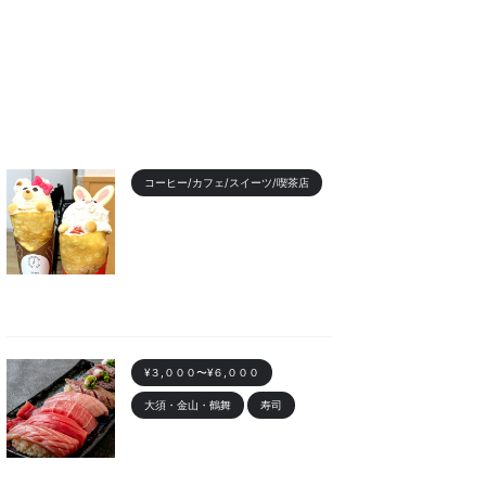
コーヒー/カフェ/スイーツ/喫茶店
【2023年最新】名古屋のお
すすめクレープランキング！
かわいい動物クレープも
2023/11/7
¥３,０００〜¥６,０００
大須・金山・鶴舞
寿司
金山 「寿司まる辰 金山店」
オープン！安くて美味しい寿