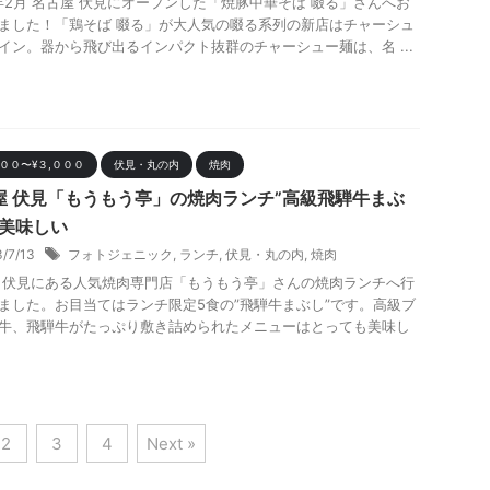
2年2月 名古屋 伏見にオープンした「焼豚中華そば 啜る」さんへお
ました！「鶏そば 啜る」が大人気の啜る系列の新店はチャーシュ
イン。器から飛び出るインパクト抜群のチャーシュー麺は、名 ...
０００〜¥３,０００
伏見・丸の内
焼肉
屋 伏見「もうもう亭」の焼肉ランチ”高級飛騨牛まぶ
が美味しい
3/7/13
フォトジェニック
,
ランチ
,
伏見・丸の内
,
焼肉
 伏見にある人気焼肉専門店「もうもう亭」さんの焼肉ランチへ行
ました。お目当てはランチ限定5食の”飛騨牛まぶし”です。高級ブ
牛、飛騨牛がたっぷり敷き詰められたメニューはとっても美味し
2
3
4
Next »