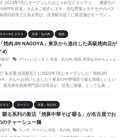
グ 2023年1月にオープンしたおしゃれなイタリアン、「農家のパ
 NAPPA 伏見」さんをご紹介します。旬な野菜とモチモチのパス
知県刈谷市で人気を呼び、伏見駅の近くに新店舗がオープン ...
０００〜¥６,０００
伏見・丸の内
焼肉
「焼肉JIN NAGOYA」東京から進出した高級焼肉店が
すめ
2/8/31
デートにピッタリ
,
伏見・丸の内
,
焼肉
,
特別な日やちょっと
沢
グ 名古屋 伏見駅近くに2022年1月にオープンした「焼肉JIN
OYA」さんへお伺いしました！東京の中野地区で最も美味しいとい
、黒毛和牛焼肉専門店の2号店が、伏見に登場。とっても美 ...
,０００
ラーメン
伏見・丸の内
 啜る系列の新店「焼豚中華そば 啜る」が名古屋でお
めのチャーシュー麺
2/5/13
ランチ
,
ラーメン
,
伏見・丸の内
,
気軽に1人で