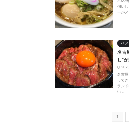
202
伺いし
ーがメ
¥１,
名古
し”
202
名古屋
ってき
ランド
い ...
1