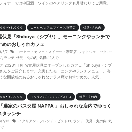
ディナーでは中国酒・ワインのペアリングも月替わりでご用意。
０００〜¥３,０００
コーヒー/カフェ/スイーツ/喫茶店
伏見・丸の内
屋伏見「Shibuya（シブヤ）」モーニングやランチで
すめのおしゃれカフェ
3/5/7
コーヒー・カフェ・スイーツ・喫茶店
,
フォトジェニック
,
モ
グ
,
ランチ
,
伏見・丸の内
,
気軽に1人で
グ 2023年1月 名古屋伏見にオープンしたカフェ「Shibuya（シブ
さんをご紹介します。充実したモーニングやランチメニュー、海
うな開放感のあるおしゃれなテラス席がおすすめの、人気 ...
０００〜¥３,０００
イタリアン/フレンチ/ビストロ
伏見・丸の内
 「農家のパスタ屋 NAPPA 」おしゃれな店内でゆっく
スタランチ
3/7/13
イタリアン・フレンチ・ビストロ
,
ランチ
,
伏見・丸の内
,
気
人で