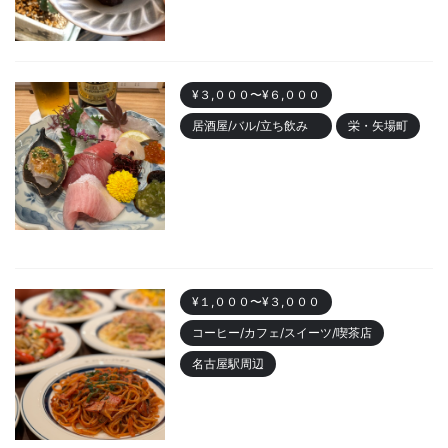
¥３,０００〜¥６,０００
居酒屋/バル/立ち飲み
栄・矢場町
栄のおしゃれ居酒屋「魚ト日本
酒あたらよ」がおすすめ！お造
りが人気
2023/10/22
¥１,０００〜¥３,０００
コーヒー/カフェ/スイーツ/喫茶店
名古屋駅周辺
名古屋駅 「カフェニュージャポ
ネ」美味しいパスタランチやデ