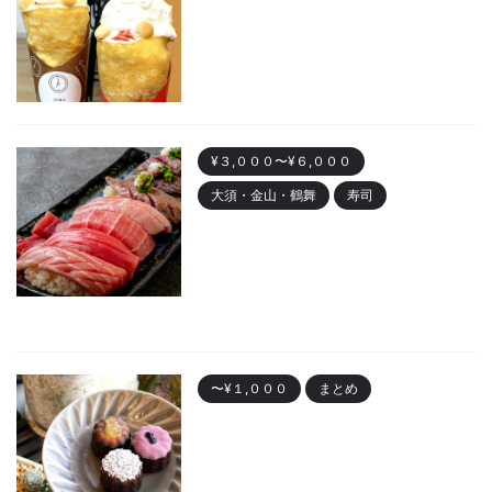
めクレープランキング！かわい
い動物クレープも
2023/11/7
¥３,０００〜¥６,０００
大須・金山・鶴舞
寿司
金山 「寿司まる辰 金山店」オー
プン！安くて美味しい寿司居酒
屋
2023/10/30
〜¥１,０００
まとめ
名古屋で人気の「カヌレ」
Best10 有名店・美味しいお店
2023/10/28