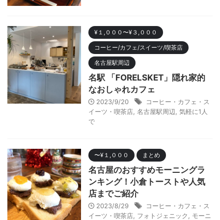
¥１,０００〜¥３,０００
コーヒー/カフェ/スイーツ/喫茶店
名古屋駅周辺
名駅 「FORELSKET」隠れ家的
なおしゃれカフェ
2023/9/20
コーヒー・カフェ・ス
イーツ・喫茶店
,
名古屋駅周辺
,
気軽に1人
で
〜¥１,０００
まとめ
名古屋のおすすめモーニングラ
ンキング！小倉トーストや人気
店までご紹介
2023/8/29
コーヒー・カフェ・ス
イーツ・喫茶店
,
フォトジェニック
,
モーニ