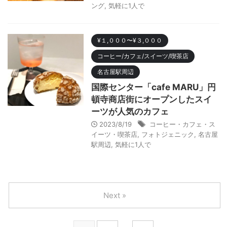
ング
,
気軽に1人で
¥１,０００〜¥３,０００
コーヒー/カフェ/スイーツ/喫茶店
名古屋駅周辺
国際センター「cafe MARU」円
頓寺商店街にオープンしたスイ
ーツが人気のカフェ
2023/8/19
コーヒー・カフェ・ス
イーツ・喫茶店
,
フォトジェニック
,
名古屋
駅周辺
,
気軽に1人で
Next »