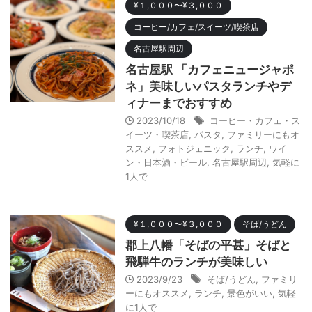
¥１,０００〜¥３,０００
コーヒー/カフェ/スイーツ/喫茶店
名古屋駅周辺
名古屋駅 「カフェニュージャポ
ネ」美味しいパスタランチやデ
ィナーまでおすすめ
2023/10/18
コーヒー・カフェ・ス
イーツ・喫茶店
,
パスタ
,
ファミリーにもオ
ススメ
,
フォトジェニック
,
ランチ
,
ワイ
ン・日本酒・ビール
,
名古屋駅周辺
,
気軽に
1人で
¥１,０００〜¥３,０００
そば/うどん
郡上八幡「そばの平甚」そばと
飛騨牛のランチが美味しい
2023/9/23
そば/うどん
,
ファミリ
ーにもオススメ
,
ランチ
,
景色がいい
,
気軽
に1人で