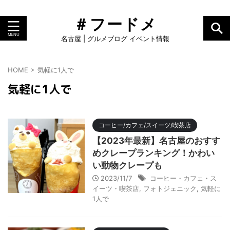
＃フードメ
名古屋 | グルメブログ イベント情報
HOME
>
気軽に1人で
気軽に1人で
コーヒー/カフェ/スイーツ/喫茶店
【2023年最新】名古屋のおすす
めクレープランキング！かわい
い動物クレープも
2023/11/7
コーヒー・カフェ・ス
イーツ・喫茶店
,
フォトジェニック
,
気軽に
1人で