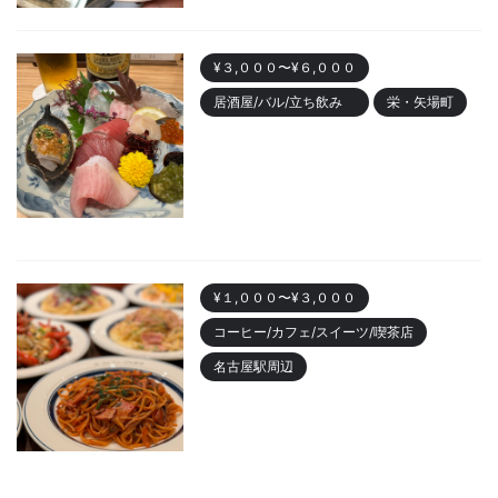
¥３,０００〜¥６,０００
居酒屋/バル/立ち飲み
栄・矢場町
栄のおしゃれ居酒屋「魚ト日本
酒あたらよ」がおすすめ！お造
りが人気
2023/10/22
¥１,０００〜¥３,０００
コーヒー/カフェ/スイーツ/喫茶店
名古屋駅周辺
名古屋駅 「カフェニュージャポ
ネ」美味しいパスタランチやデ
ィナーまでおすすめ
2023/10/18