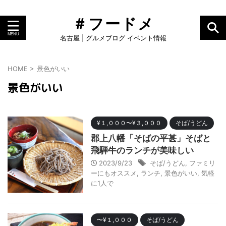
＃フードメ
名古屋 | グルメブログ イベント情報
HOME
>
景色がいい
景色がいい
¥１,０００〜¥３,０００
そば/うどん
郡上八幡「そばの平甚」そばと
飛騨牛のランチが美味しい
2023/9/23
そば/うどん
,
ファミリ
ーにもオススメ
,
ランチ
,
景色がいい
,
気軽
に1人で
〜¥１,０００
そば/うどん