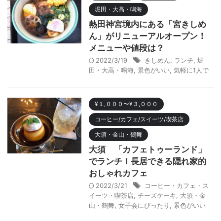
堀田・大高・鳴海
熱田神宮境内にある「宮きしめ
ん」がリニューアルオープン！
メニューや値段は？
2022/3/19
きしめん
,
ランチ
,
堀
田・大高・鳴海
,
景色がいい
,
気軽に1人で
¥１,０００〜¥３,０００
コーヒー/カフェ/スイーツ/喫茶店
大須・金山・鶴舞
大須 「カフェトゥーランド」
でランチ！長居できる隠れ家的
おしゃれカフェ
2022/3/21
コーヒー・カフェ・ス
イーツ・喫茶店
,
チーズケーキ
,
大須・金
山・鶴舞
,
女子会にぴったり
,
景色がいい