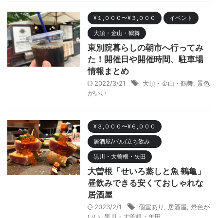
¥１,０００〜¥３,０００
イベント
大須・金山・鶴舞
東別院暮らしの朝市へ行ってみ
た！開催日や開催時間、駐車場
情報まとめ
2022/3/21
大須・金山・鶴舞
,
景色
がいい
¥３,０００〜¥６,０００
居酒屋/バル/立ち飲み
黒川・大曽根・矢田
大曽根「せいろ蒸しと魚 鶴亀」
昼飲みできる安くておしゃれな
居酒屋
2023/2/1
個室あり
,
居酒屋
,
景色が
いい
,
黒川・大曽根・矢田