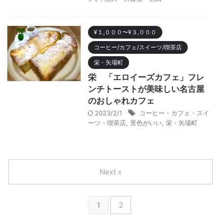
¥１,０００〜¥３,０００
コーヒー/カフェ/スイーツ/喫茶店
栄・矢場町
栄 「エロイーズカフェ」フレ
ンチトーストが美味しい名古屋
のおしゃれカフェ
2023/2/1
コーヒー・カフェ・スイ
ーツ・喫茶店
,
景色がいい
,
栄・矢場町
Next »
1
2