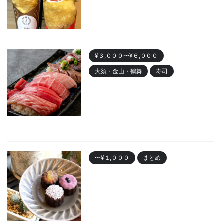
い動物クレープも
2023/11/7
¥３,０００〜¥６,０００
大須・金山・鶴舞
寿司
金山 「寿司まる辰 金山店」オー
プン！安くて美味しい寿司居酒
屋
2023/10/30
〜¥１,０００
まとめ
名古屋で人気の「カヌレ」
Best10 有名店・美味しいお店
2023/10/28