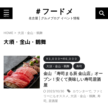
＃フードメ
名古屋 | グルメブログ イベント情報
HOME
>
大須・金山・鶴舞
大須・金山・鶴舞
¥３,０００〜¥６,０００
大須・金山・鶴舞
寿司
金山 「寿司まる辰 金山店」オー
プン！安くて美味しい寿司居酒
屋
2023/10/30
カウンターで
,
ファミ
リーにもオススメ
,
大須・金山・鶴舞
,
寿
司
,
居酒屋