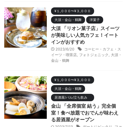
¥１,０００〜¥３,０００
大須・金山・鶴舞
洋菓子
大須 「リオン菓子店」スイーツ
が美味しい人気カフェ！イート
インがおすすめ
2023/6/20
コーヒー・カフェ・ス
イーツ・喫茶店
,
フォトジェニック
,
大須・
金山・鶴舞
¥１,０００〜¥３,０００
大須・金山・鶴舞
居酒屋/バル/立ち飲み
金山 「全席個室 結う」完全個
室！食べ放題でおでんが味わえ
る居酒屋がオープン
2023/7/13
デートにピッタリ
,
ファ