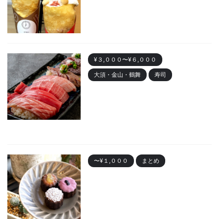
い動物クレープも
2023/11/7
¥３,０００〜¥６,０００
大須・金山・鶴舞
寿司
金山 「寿司まる辰 金山店」オー
プン！安くて美味しい寿司居酒
屋
2023/10/30
〜¥１,０００
まとめ
名古屋で人気の「カヌレ」
Best10 有名店・美味しいお店
2023/10/28