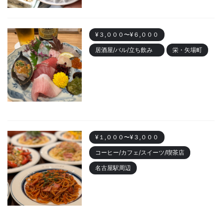
¥３,０００〜¥６,０００
居酒屋/バル/立ち飲み
栄・矢場町
栄のおしゃれ居酒屋「魚ト日本
酒あたらよ」がおすすめ！お造
りが人気
2023/10/22
¥１,０００〜¥３,０００
コーヒー/カフェ/スイーツ/喫茶店
名古屋駅周辺
名古屋駅 「カフェニュージャポ
ネ」美味しいパスタランチやデ
ィナーまでおすすめ