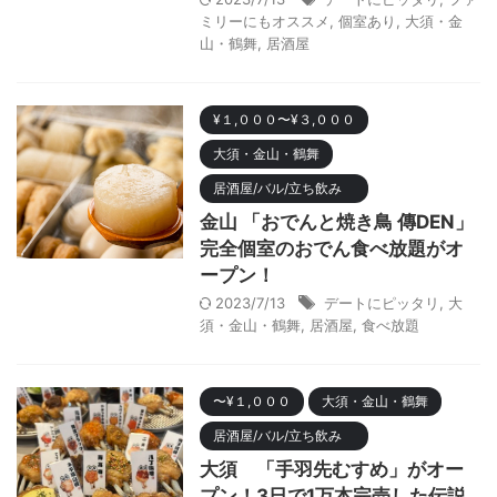
ミリーにもオススメ
,
個室あり
,
大須・金
山・鶴舞
,
居酒屋
¥１,０００〜¥３,０００
大須・金山・鶴舞
居酒屋/バル/立ち飲み
金山 「おでんと焼き鳥 傳DEN」
完全個室のおでん食べ放題がオ
ープン！
2023/7/13
デートにピッタリ
,
大
須・金山・鶴舞
,
居酒屋
,
食べ放題
〜¥１,０００
大須・金山・鶴舞
居酒屋/バル/立ち飲み
大須 「手羽先むすめ」がオー
プン！3日で1万本完売した伝説