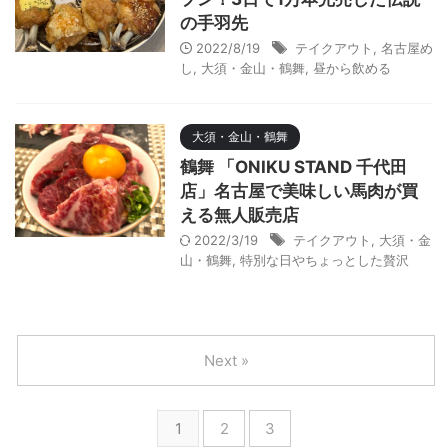
の手羽先
2022/8/19
テイクアウト
,
名古屋め
し
,
大須・金山・鶴舞
,
昼から飲める
大須・金山・鶴舞
鶴舞 「ONIKU STAND 千代田
店」名古屋で美味しい馬肉が買
える無人販売店
2022/3/19
テイクアウト
,
大須・金
山・鶴舞
,
特別な日やちょっとした贅沢
Next »
1
2
3