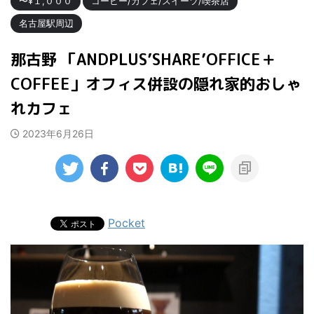
〜¥１,０００
コーヒー/カフェ/スイーツ/喫茶店
名古屋駅周辺
那古野 「ANDPLUS’SHARE’OFFICE＋
COFFEE」オフィス併設の隠れ家的おしゃ
れカフェ
2023年6月26日
Pocket