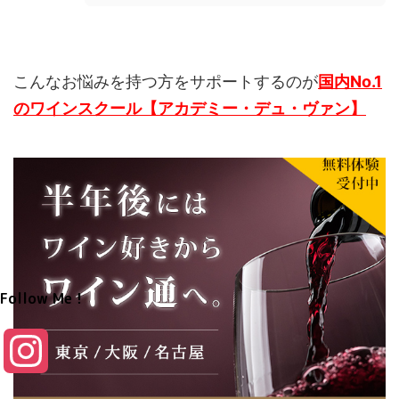
こんなお悩みを持つ方をサポートするのが
国内No.1
のワインスクール【アカデミー・デュ・ヴァン】
Follow Me！
I
n