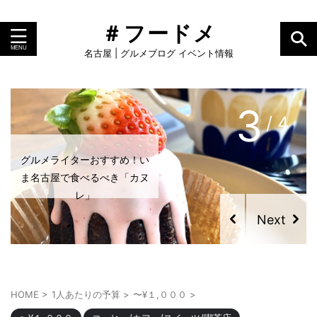
＃フードメ
名古屋 | グルメブログ イベント情報
4
/ 4
グルメライターおすすめ！い
ま名古屋で食べるべき「カヌ
レ」
HOME
>
1人あたりの予算
>
〜¥１,０００
>