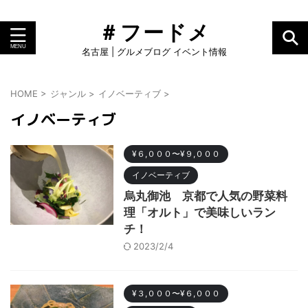
＃フードメ
名古屋 | グルメブログ イベント情報
HOME
>
ジャンル
>
イノベーティブ
>
イノベーティブ
¥６,０００〜¥９,０００
イノベーティブ
烏丸御池 京都で人気の野菜料
理「オルト」で美味しいラン
チ！
2023/2/4
¥３,０００〜¥６,０００