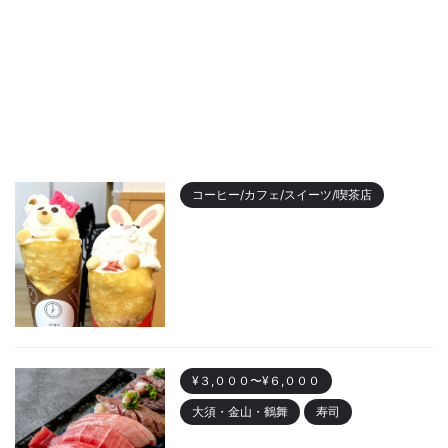
コーヒー/カフェ/スイーツ/喫茶店
【2023年最新】名古屋のおすす
めクレープランキング！かわい
い動物クレープも
2023/11/7
¥３,０００〜¥６,０００
大須・金山・鶴舞
寿司
金山 「寿司まる辰 金山店」オー