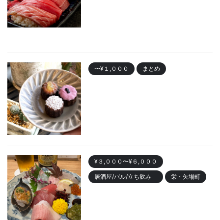
プン！安くて美味しい寿司居酒
屋
2023/10/30
〜¥１,０００
まとめ
名古屋で人気の「カヌレ」
Best10 有名店・美味しいお店
2023/10/28
¥３,０００〜¥６,０００
居酒屋/バル/立ち飲み
栄・矢場町
栄のおしゃれ居酒屋「魚ト日本
酒あたらよ」がおすすめ！お造
りが人気