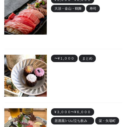
大須・金山・鶴舞
寿司
金山 「寿司まる辰 金山店」オー
プン！安くて美味しい寿司居酒
屋
2023/10/30
〜¥１,０００
まとめ
名古屋で人気の「カヌレ」
Best10 有名店・美味しいお店
2023/10/28
¥３,０００〜¥６,０００
居酒屋/バル/立ち飲み
栄・矢場町