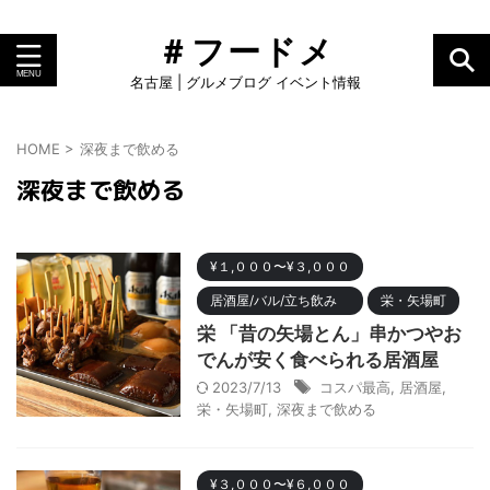
＃フードメ
名古屋 | グルメブログ イベント情報
HOME
>
深夜まで飲める
深夜まで飲める
¥１,０００〜¥３,０００
居酒屋/バル/立ち飲み
栄・矢場町
栄 「昔の矢場とん」串かつやお
でんが安く食べられる居酒屋
2023/7/13
コスパ最高
,
居酒屋
,
栄・矢場町
,
深夜まで飲める
¥３,０００〜¥６,０００