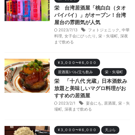
栄 台湾居酒屋「桃白白（タオ
パイパイ）」がオープン！台湾
屋台の雰囲気が人気
2023/7/13
フォトジェニック
,
中華
料理
,
女子会にぴったり
,
栄・矢場町
,
深夜
まで飲める
¥３,０００〜¥６,０００
居酒屋/バル/立ち飲み
栄・矢場町
栄 「十八代 光蔵」日本酒飲み
放題と美味しいマグロ料理がお
すすめの居酒屋
2023/2/1
宴会にも
,
居酒屋
,
栄・矢
場町
,
深夜まで飲める
¥３,０００〜¥６,０００
天ぷら