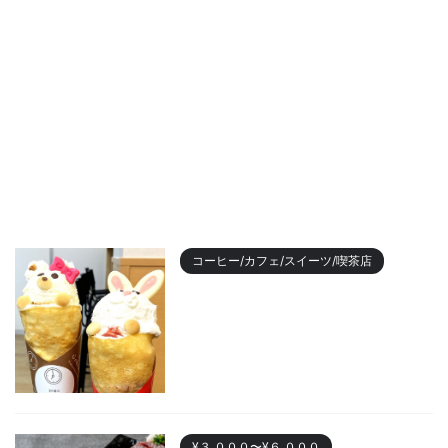
コーヒー/カフェ/スイーツ/喫茶店
【2023年最新】名古屋のおすす
めクレープランキング！かわい
い動物クレープも
2023/11/7
¥３,０００〜¥６,０００