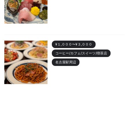
栄のおしゃれ居酒屋「魚ト日本
酒あたらよ」がおすすめ！お造
りが人気
2023/10/22
¥１,０００〜¥３,０００
コーヒー/カフェ/スイーツ/喫茶店
名古屋駅周辺
名古屋駅 「カフェニュージャポ
ネ」美味しいパスタランチやデ
ィナーまでおすすめ
2023/10/18