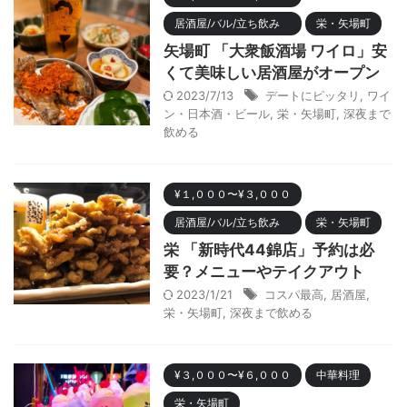
居酒屋/バル/立ち飲み
栄・矢場町
矢場町 「大衆飯酒場 ワイロ」安
くて美味しい居酒屋がオープン
2023/7/13
デートにピッタリ
,
ワイ
ン・日本酒・ビール
,
栄・矢場町
,
深夜まで
飲める
¥１,０００〜¥３,０００
居酒屋/バル/立ち飲み
栄・矢場町
栄 「新時代44錦店」予約は必
要？メニューやテイクアウト
2023/1/21
コスパ最高
,
居酒屋
,
栄・矢場町
,
深夜まで飲める
¥３,０００〜¥６,０００
中華料理
栄・矢場町