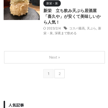
新栄・泉
新栄 立ち飲み天ぷら居酒屋
「喜久や」が安くて美味しいか
ら人気！
2023/2/4
コスパ最高
,
天ぷら
,
新
栄・泉
,
深夜まで飲める
Next »
1
2
人気記事