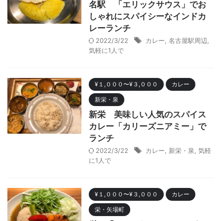
名駅 「エリックサウス」でお
しゃれにスパイシーなインドカ
レーランチ
2022/3/22
カレー
,
名古屋駅周辺
,
気軽に1人で
¥１,０００〜¥３,０００
カレー
新栄・泉
新栄 美味しい人気のスパイス
カレー「カリーズニアミー」で
ランチ
2022/3/22
カレー
,
新栄・泉
,
気軽
に1人で
¥１,０００〜¥３,０００
カレー
栄・矢場町