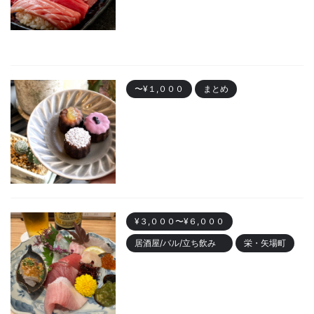
プン！安くて美味しい寿司居酒
屋
2023/10/30
〜¥１,０００
まとめ
名古屋で人気の「カヌレ」
Best10 有名店・美味しいお店
2023/10/28
¥３,０００〜¥６,０００
居酒屋/バル/立ち飲み
栄・矢場町
栄のおしゃれ居酒屋「魚ト日本
酒あたらよ」がおすすめ！お造
りが人気