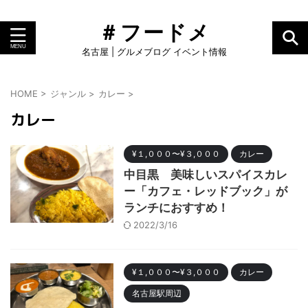
＃フードメ
名古屋 | グルメブログ イベント情報
HOME
>
ジャンル
>
カレー
>
カレー
¥１,０００〜¥３,０００
カレー
中目黒 美味しいスパイスカレ
ー「カフェ・レッドブック」が
ランチにおすすめ！
2022/3/16
¥１,０００〜¥３,０００
カレー
名古屋駅周辺