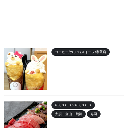
コーヒー/カフェ/スイーツ/喫茶店
【2023年最新】名古屋のおすす
めクレープランキング！かわい
い動物クレープも
2023/11/7
¥３,０００〜¥６,０００
大須・金山・鶴舞
寿司
金山 「寿司まる辰 金山店」オー